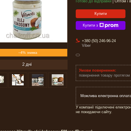
Готово до відправки
Оптом і 
Купити
Купити з
+380 (50) 246-96-24
Viber
–4%
2 дні
повернення товару протягом
У компанії підключені електро
не покидаючи сайту.