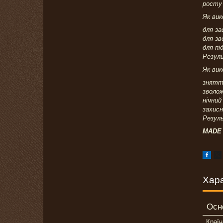
росту 
Як вик
для за
для зв
для п
Резуль
Як вик
знятт
зволо
нічний
захисн
Резуль
MADE 
Хар
Осн
Країн