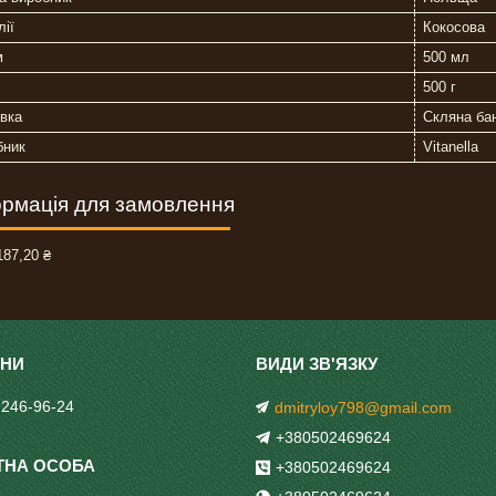
лії
Кокосова
м
500 мл
500 г
вка
Скляна ба
бник
Vitanella
рмація для замовлення
87,20 ₴
 246-96-24
dmitryloy798@gmail.com
+380502469624
+380502469624