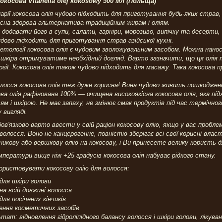
окосова Vitanella olej kokosowy 500 мл (Польща)
нарії кокосова олія чудово підходить для приготування будь-яких стра
сна здорова альтернатива традиційним жирам і оліям.
додавати його в супи, салати, гарніри, морозиво, випічку та десерти
удово підходить для приготування страв азійської кухні.
етології кокосова олія є чудовим зволожувальним засобом. Можна нанос
 шкіра отримуватиме необхідний догляд. Варто зазначити, що ця олія
ргії. Кокосова олія також чудово підходить для масажу. Така кокосова 
лосся кокосова олія теж дуже корисна! Вона чудово живить пошкоджене
ва олія рафінована 100% — очищена високоякісна кокосова олія, яка підх
ям і шкірою. Не має запаху, не змінює смак продуктів під час термічно
 вигляді.
ов'язково варто ввести у свій раціон кокосову олію, якщо у вас пробл
волосся. Воно не канцерогенне, повністю зберігає всі свої корисні вла
икову або вершкову олію на кокосову, і Ви принесете велику користь д
ператури вище ніж +25 градусів кокосова олія набуває рідкого стану.
ористовувати кокосову олію для волосся:
для шкіри голови
на всій довжині волосся
для посічених кінчиків
ення косметичних засобів
тат: відновлення гідроліпідного балансу волосся і шкіри голови, лікув