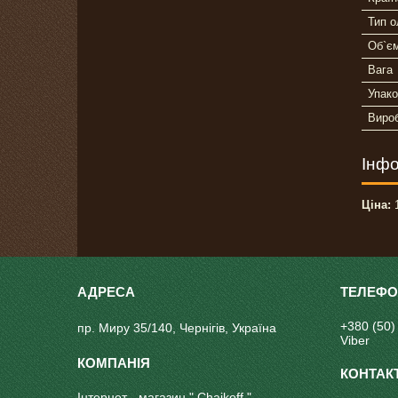
Тип о
Об`є
Вага
Упако
Виро
Інфо
Ціна:
1
+380 (50)
пр. Миру 35/140, Чернігів, Україна
Viber
Інтернет - магазин " Chaikoff "