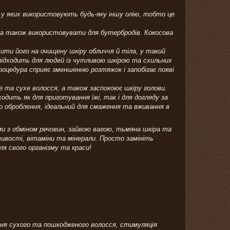
в, у яких використовують будь-яку іншу олію, тобто це
, а також використовувати для бутербродів. Кокосова
ити його на очищену шкіру обличчя й тіла, у такий
 підходить для людей із чутливою шкірою та схильних
процедура сприяє зменшенню розтяжок і запобігає появі
 та сухе волосся, а також заспокоює шкіру голови.
одить як для приготування їжі, так і для догляду за
го оброблення, ідеальний для смаження та вживання в
еми з обміном речовин, зайвою вагою, тьмяна шкіра та
стивості, вітаміни та мінерали. Просто замініть
ля свого організму та краси!
ання сухого та пошкодженого волосся, стимуляція