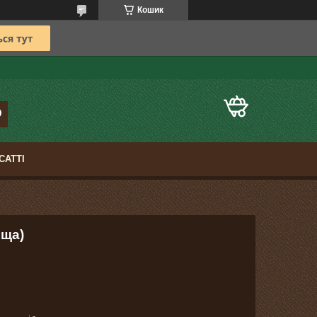
Кошик
САТТІ
ьща)