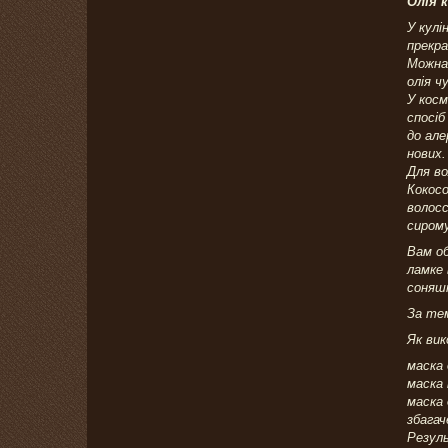
Олія к
У кулі
прекра
Можна 
олія ч
У косм
спосіб
до але
нових.
Для во
Кокосо
волосс
сирому
Вам об
ламке 
соняшн
За тем
Як вик
маска 
маска 
маска 
збагач
Резуль