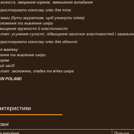
волосся, зміцнення коренів, зменшення випадання
ористовувати кокосову олію для тіла:
смаги (бути акуратним, щоб уникнути опіків)
оложення та живлення шкіри
ідвищення пружності й еластичності
тат: усунення сухості, підвищення захисних властивостей і загально
ористовувати кокосову олію для обличчя:
я макіяжу
ження та живлення шкіри
 крем
ий засіб
тат: зволожена, гладка та м'яка шкіра
IN POLAND
актеристики
овні
а виробник
Польща