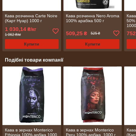
Кава розчинна Carte Noire
Кава розчинна Nero Aroma
Кава
(Карт Нуар) 1000 г
100% арабіка 500 г
50% 
1000
1 030,14
₴/кг
509,25
752
₴
525 ₴
1 062 ₴/кг
Купити
Купити
Подібні товари компанії
Кава в зернах Monterico
Кава в зернах Monterico
Кава
Ethiopia 100% арбіка 1000
Peru 100% арбіка 1000 г
(Кар