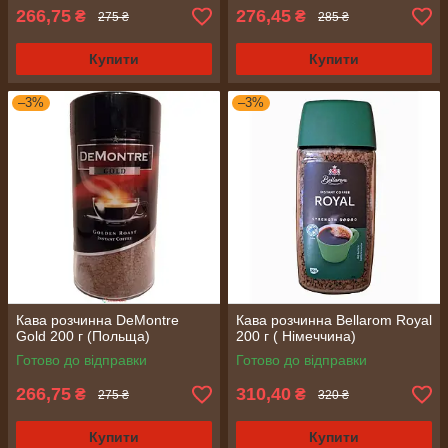
266,75
276,45
₴
₴
275 ₴
285 ₴
Купити
Купити
–3%
–3%
Кава розчинна DeMontre
Кава розчинна Bellarom Royal
Gold 200 г (Польща)
200 г ( Німеччина)
Готово до відправки
Готово до відправки
266,75
310,40
₴
₴
275 ₴
320 ₴
Купити
Купити