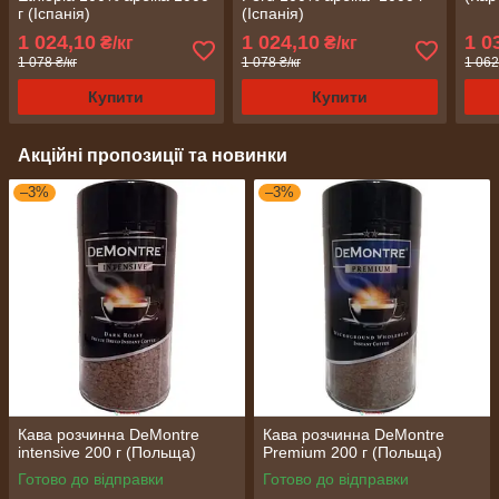
г (Іспанія)
(Іспанія)
1 024,10
1 024,10
1 0
₴/кг
₴/кг
1 078 ₴/кг
1 078 ₴/кг
1 062
Купити
Купити
Акційні пропозиції та новинки
–3%
–3%
Кава розчинна DeMontre
Кава розчинна DeMontre
intensive 200 г (Польща)
Premium 200 г (Польща)
Готово до відправки
Готово до відправки