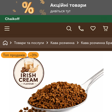
Сhaikoff
Товари та послуги
Кава розчинна
Кава розчинна Браз
Топ продажів
–3%