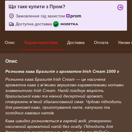
Що таке купити з Пром?
Замовлення під захистом
Доступна доставка
Опис
Характеристики
Доставка
Оплата
Умови 
Опис
Розчинна кава Бразилія з ароматом Irish Cream 1000 г
Розчинна кава Бразилія Irish Cream — це насичена
ароматна кава з м'якими вершково-карамелевими нотами
знаменитого Irish Cream. Напій поєднує міцність
бразильської кави та ніжний десертний аромат,
створюючи м'який збалансований смак. Чудово підходить
для ранкової кави, приготування лате, капучино та
холодних кавових напоїв.
Кава швидко розчиняється в гарячій воді, утворюючи
насичений ароматний напій без осаду. Підходить для
домашнього використання, офісу, кафе та HoReCa.