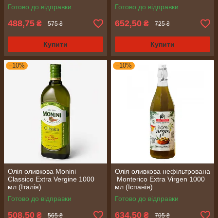
(Италия)
Готово до відправки
Готово до відправки
488,75
652,50
₴
₴
575 ₴
725 ₴
Купити
Купити
–10%
–10%
Олія оливкова Monini
Олія оливкова нефільтрована
Classico Extra Vergine 1000
Monterico Extra Virgen 1000
мл (Італія)
мл (Іспанія)
Готово до відправки
Готово до відправки
508,50
634,50
₴
₴
565 ₴
705 ₴