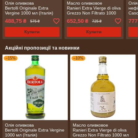
Олія оливкова
Масло оливковое
Олія
Bertolli Originale Extra
Ranieri Extra Vierge di oliva
нефі
Vergine 1000 мл (Італія)
Grezzo Non Filtrato 1000
Caso
мл (Италия)
natu
488,75
652,50
777
₴
₴
575 ₴
725 ₴
Купити
Купити
Акційні пропозиції та новинки
–15%
–10%
Олія оливкова
Масло оливковое
Bertolli Originale Extra Vergine
Ranieri Extra Vierge di oliva
1000 мл (Італія)
Grezzo Non Filtrato 1000 мл