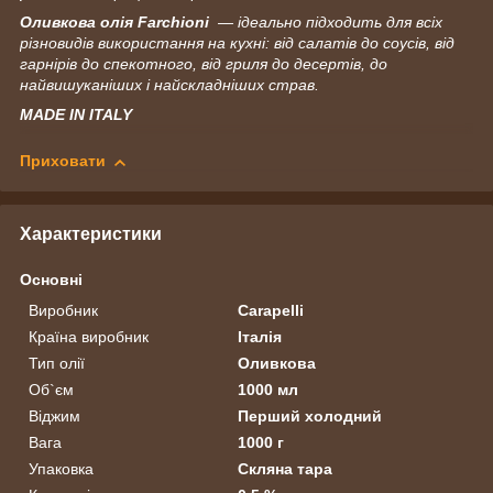
Оливкова олія
Farchioni
— ідеально підходить для всіх
різновидів використання на кухні: від салатів до соусів, від
гарнірів до спекотного, від гриля до десертів, до
найвишуканіших і найскладніших страв.
MADE IN ITALY
Приховати
Характеристики
Основні
Виробник
Carapelli
Країна виробник
Італія
Тип олії
Оливкова
Об`єм
1000 мл
Віджим
Перший холодний
Вага
1000 г
Упаковка
Скляна тара