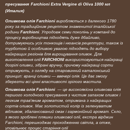
пресування
Farchioni Extra Vergine di Oliva 1000 мл
(Италия)
Оливкова олія
Farchioni
виробляється з далекого 1780
року за традиційним рецептом знаменитої італійської
родини
Farchioni
. Упродовж семи поколінь у компанії до
процесу виробництва підходять дуже дбайливо,
дотримуючись усіх тонкощів і нюансів рецептури, також із
турботою й особливою увагою підходять до вибору
найкращих регіонів для вирощування оливок. Для
виготовлення олії
FARCHIONI
використовуються найкращі
дозрілі оливки, зібрані вручну, причому найкращі сорти
отримують, з огляду на старовинний каталонський
принцип: вранці оливки — ввечері олія. Це дає змогу
зберегти всі цінні властивості зрілого мастила.
Оливкова олія
Farchioni
— це високоякісна оливкова олія
першого холодного пресування з чистим запахом оливок і
легким трав'яним ароматом, отримана з найкращих
сортів оливок. Має золотистий колір із зеленуватим
відливом, збалансований смак і гармонійний аромат. Скло,
з якого зроблені пляшки оливкової олії, екстра вірджин
Farchioni, перешкоджає проходженню світла, а отже,
уповільнює процес старіння олії