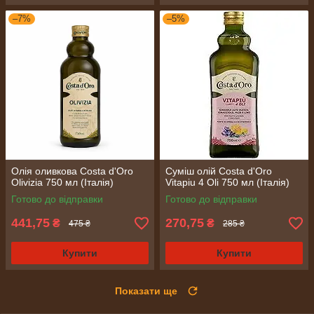
–7%
–5%
Олія оливкова Costa d'Oro
Суміш олій Costa d'Oro
Olivizia 750 мл (Італія)
Vitapiu 4 Oli 750 мл (Італія)
Готово до відправки
Готово до відправки
441,75
270,75
₴
₴
475 ₴
285 ₴
Купити
Купити
Показати ще