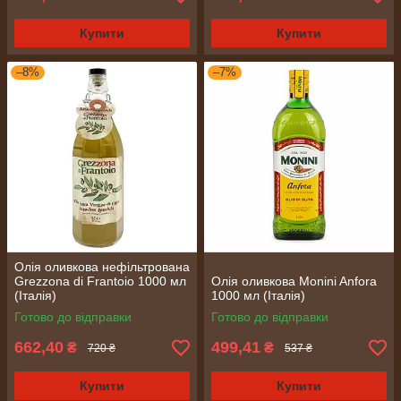
Купити
Купити
–8%
–7%
Олія оливкова нефільтрована
Grezzona di Frantoio 1000 мл
Олія оливкова Monini Anfora
(Італія)
1000 мл (Італія)
Готово до відправки
Готово до відправки
662,40
499,41
₴
₴
720 ₴
537 ₴
Купити
Купити