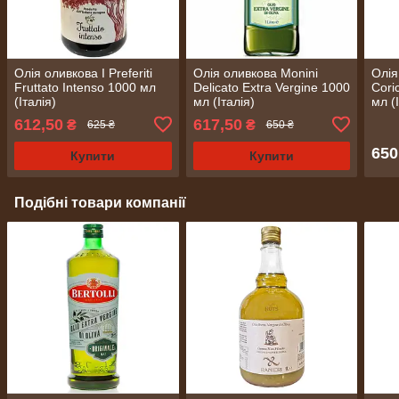
Олія оливкова I Preferiti
Олія оливкова Monini
Олія
Fruttato Intenso 1000 мл
Delicato Extra Vergine 1000
Cori
(Італія)
мл (Італія)
мл (
612,50
617,50
₴
₴
625 ₴
650 ₴
650
Купити
Купити
Подібні товари компанії