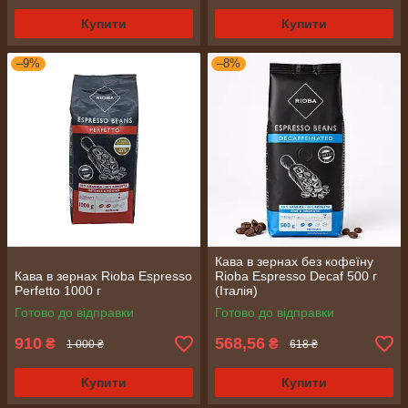
Купити
Купити
–9%
–8%
Кава в зернах без кофеїну
Кава в зернах Rioba Espresso
Rioba Espresso Decaf 500 г
Perfetto 1000 г
(Італія)
Готово до відправки
Готово до відправки
910
568,56
₴
₴
1 000 ₴
618 ₴
Купити
Купити