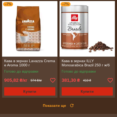
–7%
–7%
Кава в зернах Lavazza Crema
Кава в зернах ILLY
e Aroma 1000 г
Monoarabica Brazil 250 г ж/б
Готово до відправки
Готово до відправки
905,82
381,30
₴/кг
₴
974 ₴/кг
410 ₴
Купити
Купити
Показати ще