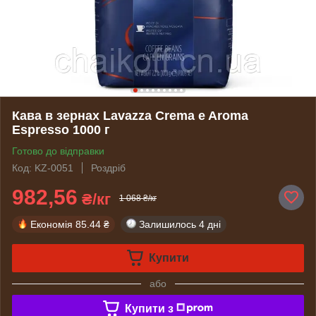
Кава в зернах Lavazza Crema e Aroma
Espresso 1000 г
Готово до відправки
Код: KZ-0051
Роздріб
982,56
₴/кг
1 068 ₴/кг
Економія
85.44 ₴
Залишилось
4 дні
Купити
або
Купити з