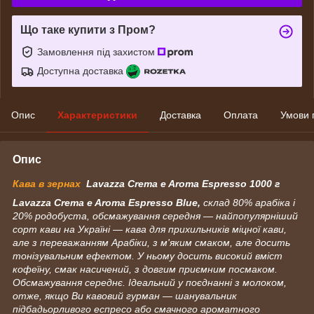
Що таке купити з Пром?
Замовлення під захистом
Доступна доставка
Опис
Характеристики
Доставка
Оплата
Умови 
Опис
Кава в зернах
Lavazza Crema e Aroma Espresso 1000 г
Lavazza Crema e Aroma Espresso Blue,
склад 80% арабіка і
20% родобуста, обсмажування середня — найпопулярніший
сорт кави на Україні — кава для прихильників міцної кави,
але з переважанням Арабіки, з м'яким смаком, але досить
тонізувальним ефектом. У ньому досить високий вміст
кофеїну, смак насичений, з довгим приємним посмаком.
Обсмажування середнє. Ідеальний у поєднанні з молоком,
отже, якщо Ви кавовий гурман — шанувальник
підбадьорливого еспресо або смачного ароматного