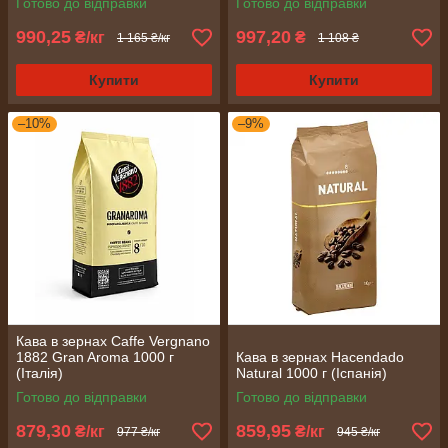
Готово до відправки
Готово до відправки
990,25
997,20
₴/кг
₴
1 165 ₴/кг
1 108 ₴
Купити
Купити
–10%
–9%
Кава в зернах Caffe Vergnano
1882 Gran Aroma 1000 г
Кава в зернах Hacendado
(Італія)
Natural 1000 г (Іспанія)
Готово до відправки
Готово до відправки
879,30
859,95
₴/кг
₴/кг
977 ₴/кг
945 ₴/кг