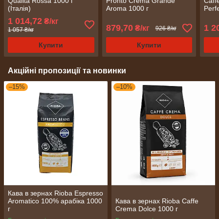
Qualita Rossa 1000 г
Pronto Crema Grande
Caff
(Італія)
Aroma 1000 г
Perfe
1 014,72
₴/кг
879,70
1 2
₴/кг
926 ₴/кг
1 057 ₴/кг
Купити
Купити
Акційні пропозиції та новинки
–15%
–10%
Кава в зернах Rioba Espresso
Aromatico 100% арабіка 1000
Кава в зернах Rioba Caffe
г
Crema Dolce 1000 г