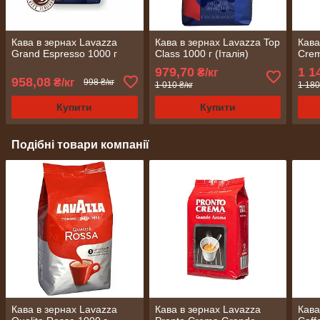
Кава в зернах Lavazza
Кава в зернах Lavazza Top
Кава
Grand Espresso 1000 г
Class 1000 г (Італія)
Crem
979,70
1 1
₴/кг
958,08
₴/кг
998 ₴/кг
1 010 ₴/кг
1 180
Купити
Купити
Подібні товари компанії
Кава в зернах Lavazza
Кава в зернах Lavazza
Кава