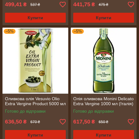
499,41
441,75
₴
₴
537 ₴
475 ₴
Купити
Купити
–5%
–5%
Оливкова олія Vesuvio Olio
Олія оливкова Monini Delicato
Extra Vergine Product 5000 мл
Extra Vergine 1000 мл (Італія)
Готово до відправки
Готово до відправки
636,50
617,50
₴
₴
670 ₴
650 ₴
Купити
Купити