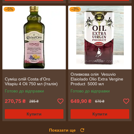
–5%
–3%
Оливкова олія Vesuvio
Суміш олій Costa d'Oro
Elaiolado Olio Extra Vergine
Vitapiu 4 Oli 750 мл (Італія)
Product 5000 мл ​​​​​​​
Готово до відправки
Готово до відправки
270,75
649,90
₴
₴
285 ₴
670 ₴
Купити
Купити
Показати ще