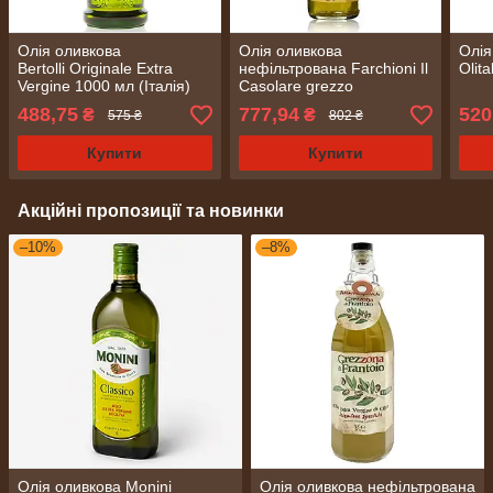
Олія оливкова
Олія оливкова
Олія
Bertolli Originale Extra
нефільтрована Farchioni Il
Olita
Vergine 1000 мл (Італія)
Casolare grezzo
naturale 1000 мл (Італія)
488,75
777,94
520
₴
₴
575 ₴
802 ₴
Купити
Купити
Акційні пропозиції та новинки
–10%
–8%
Олія оливкова Monini
Олія оливкова нефільтрована