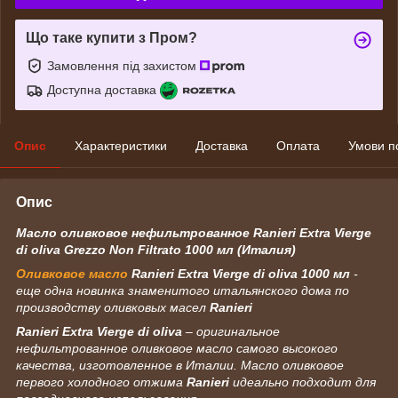
Що таке купити з Пром?
Замовлення під захистом
Доступна доставка
Опис
Характеристики
Доставка
Оплата
Умови п
Опис
Масло оливковое нефильтрованное Ranieri Extra Vierge
di oliva Grezzo Non Filtrato 1000 мл (Италия)
Оливковое масло
Ranieri Extra Vierge di oliva
1000 мл
-
еще одна новинка знаменитого итальянского дома по
производству оливковых масел
Ranieri
Ranieri Extra Vierge di oliva
– оригинальное
нефильтрованное оливковое масло самого высокого
качества, изготовленное в Италии. Масло оливковое
первого холодного отжима
Ranieri
идеально подходит для