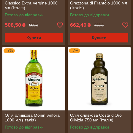
Classico Extra Vergine 1000
Grezzona di Frantoio 1000 мл
мл (Італія)
(Італія)
Готово до відправки
Готово до відправки
508,50
662,40
₴
₴
565 ₴
720 ₴
Купити
Купити
–7%
–7%
Олія оливкова Monini Anfora
Олія оливкова Costa d'Oro
1000 мл (Італія)
Olivizia 750 мл (Італія)
Готово до відправки
Готово до відправки