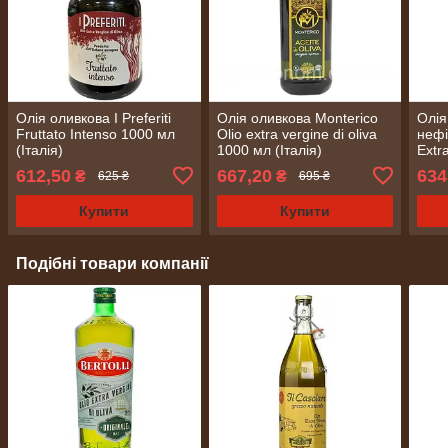
Олія оливкова I Preferiti
Олія оливкова Monterico
Олія
Fruttato Intenso 1000 мл
Olio extra vergine di oliva
нефі
(Італія)
1000 мл (Італія)
Extr
(Ісп
612,50
667,20
634
₴
₴
625 ₴
695 ₴
Купити
Купити
Подібні товари компанії