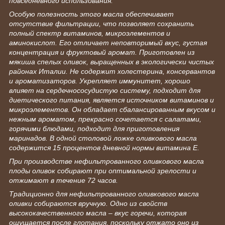
повседневного использования.
Особую полезность этого масла обеспечивает
отсутствие фильтрации, что позволяет сохранить
полный спектр витаминов, микроэлементов и
аминокислот. Его отличает неповторимый вкус, густая
концентрация и фруктовый аромат. Приготовлен из
мякиша спелых оливок, выращенных в экологически чистых
районах Италии. Не содержит холестерина, консервантов
и ароматизаторов. Укрепляет иммунитет, хорошо
влияет на сердечнососудистую систему, подходит для
диетического питания, является источником витаминов и
микроэлементов. Он обладает сбалансированным вкусом и
нежным ароматом, прекрасно сочетается с салатами,
горячими блюдами, подходит для приготовления
маринадов. В одной столовой ложке оливкового масла
содержится 15 процентов дневной нормы витамина Е.
При производстве нефильтрованного оливкового масла
плоды оливок собирают при оптимальной зрелости и
отжимают в течение 72 часов.
Традиционно для нефильтрованного оливкового масла
оливки собираются вручную. Одно из свойств
высококачественного масла – вкус горечи, которая
ощущается после глотания, поскольку отжато оно из