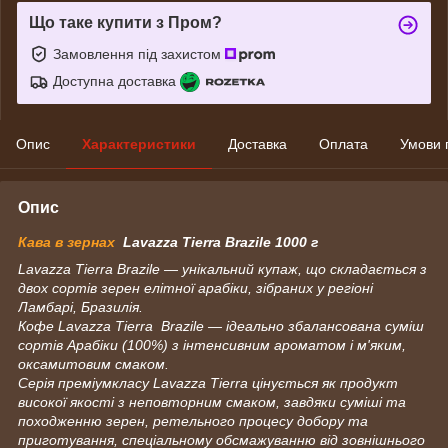
Що таке купити з Пром?
Замовлення під захистом
Доступна доставка
Опис
Характеристики
Доставка
Оплата
Умови 
Опис
Кава в зернах
Lavazza Tierra Brazile 1000 г
Lavazza Tierra Brazile — унікальний купаж, що складається з
двох сортів зерен елітної арабіки, зібраних у регіоні
Ламбарі, Бразилія.
Кофе Lavazza Tierra Brazile — ідеально збалансована суміш
сортів Арабіки (100%) з інтенсивним ароматом і м'яким,
оксамитовим смаком.
Серія преміумкласу Lavazza Tierra цінується як продукт
високої якості з неповторним смаком, завдяки суміші та
походженню зерен, ретельного процесу добору та
приготування, спеціальному обсмажуванню від зовнішнього