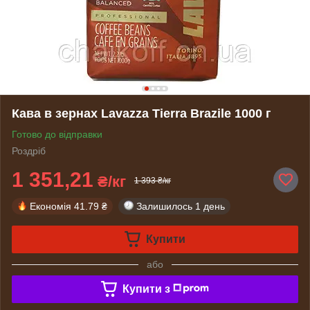
Кава в зернах Lavazza Tierra Brazile 1000 г
Готово до відправки
Роздріб
1 351,21
₴/кг
1 393 ₴/кг
Економія
41.79 ₴
Залишилось
1 день
Купити
або
Купити з