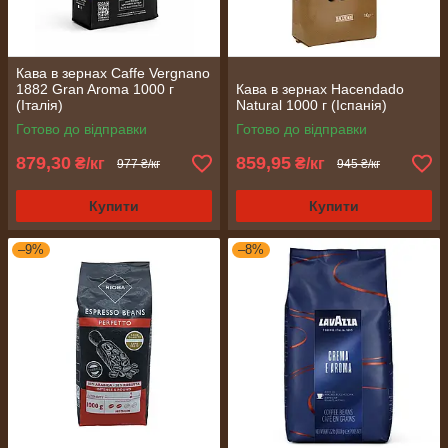
Кава в зернах Caffe Vergnano
1882 Gran Aroma 1000 г
Кава в зернах Hacendado
(Італія)
Natural 1000 г (Іспанія)
Готово до відправки
Готово до відправки
879,30
859,95
₴/кг
₴/кг
977 ₴/кг
945 ₴/кг
Купити
Купити
–9%
–8%