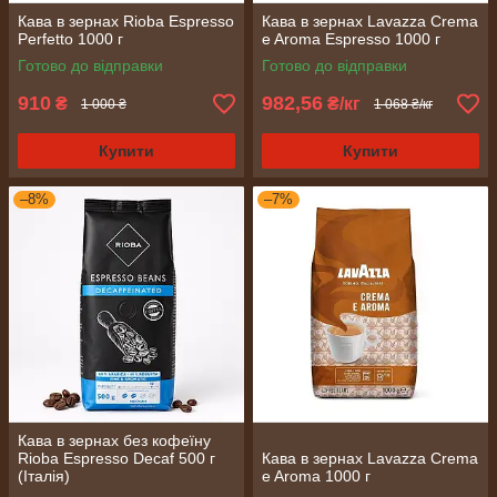
Кава в зернах Rioba Espresso
Кава в зернах Lavazza Crema
Perfetto 1000 г
e Aroma Espresso 1000 г
Готово до відправки
Готово до відправки
910
982,56
₴
₴/кг
1 000 ₴
1 068 ₴/кг
Купити
Купити
–8%
–7%
Кава в зернах без кофеїну
Rioba Espresso Decaf 500 г
Кава в зернах Lavazza Crema
(Італія)
e Aroma 1000 г