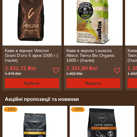
Кава в зернах Vescovi
Кава в зернах Lavazza
Кава
Grani D'oro 5 зірок 1000 г (
Alteco Tierra Bio Organic
Tier
Італія)
1000 г (Італія)
(Італ
1 431,72
1 331,90
1 3
₴/кг
₴/кг
1 476 ₴/кг
1 402 ₴/кг
1 402
Купити
Купити
Акційні пропозиції та новинки
–15%
–10%