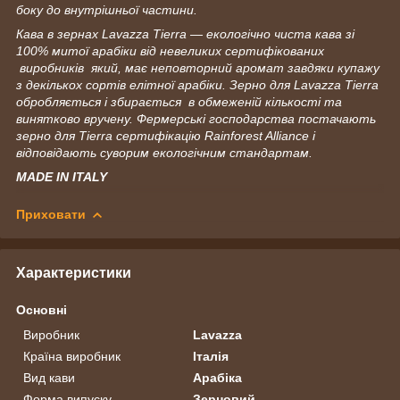
боку до внутрішньої частини.
Кава в зернах Lavazza Tierra — екологічно чиста кава зі
100% митої арабіки від невеликих сертифікованих
виробників який, має неповторний аромат завдяки купажу
з декількох сортів елітної арабіки. Зерно для Lavazza Tierra
обробляється і збирається в обмеженій кількості та
винятково вручену. Фермерські господарства постачають
зерно для Tierra сертифікацію Rainforest Alliance і
відповідають суворим екологічним стандартам.
MADE IN ITALY
Приховати
Характеристики
Основні
Виробник
Lavazza
Країна виробник
Італія
Вид кави
Арабіка
Форма випуску
Зерновий