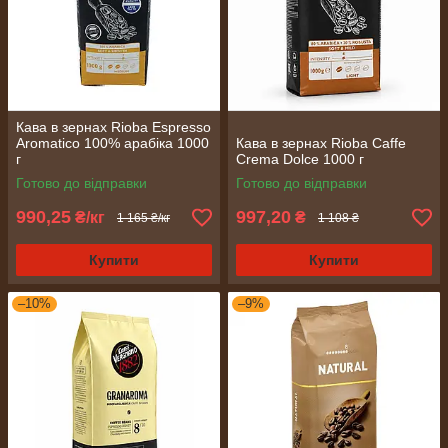
Кава в зернах Rioba Espresso
Aromatico 100% арабіка 1000
Кава в зернах Rioba Caffe
г
Crema Dolce 1000 г
Готово до відправки
Готово до відправки
990,25
997,20
₴/кг
₴
1 165 ₴/кг
1 108 ₴
Купити
Купити
–10%
–9%