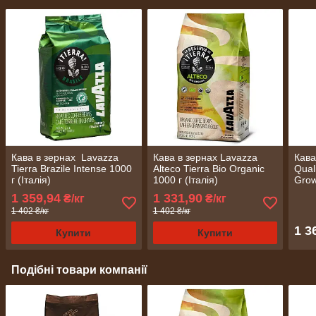
Кава в зернах Lavazza
Кава в зернах Lavazza
Кава
Tierra Brazile Intense 1000
Alteco Tierra Bio Organic
Qual
г (Італія)
1000 г (Італія)
Grow
1 359,94
1 331,90
₴/кг
₴/кг
1 402 ₴/кг
1 402 ₴/кг
1 3
Купити
Купити
Подібні товари компанії