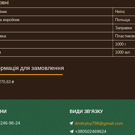
овні
бник
Heinz
а виробник
Польща
Заправки
вка
Пластиков
1000 г
м
1000 мл
рмація для замовлення
70,63 ₴
 246-96-24
dmitryloy798@gmail.com
+380502469624