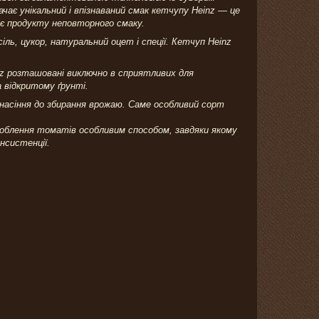
чає унікальний і впізнаваний смак кетчупу Heinz — це
ає продукту неповторного смаку.
ль, цукор, натуральний оцет і спеції. Кетчуп Heinz
nz розташовані виключно в сприятливих для
 відкритому ґрунті.
 насіння до збирання врожаю. Саме особливий сорт
роблення томатів особливим способом, завдяки якому
нсистенції.