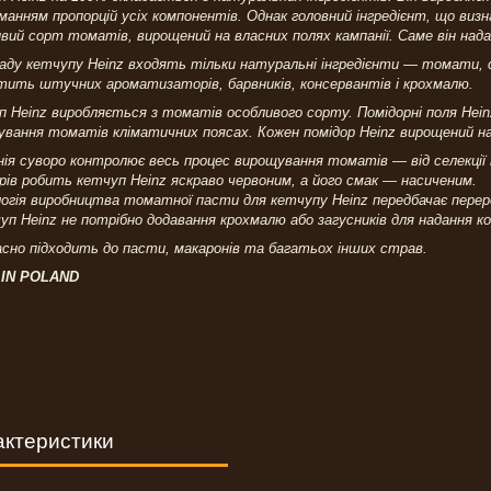
анням пропорцій усіх компонентів. Однак головний інгредієнт, що визна
вий сорт томатів, вирощений на власних полях кампанії. Саме він над
аду кетчупу Heinz входять тільки натуральні інгредієнти — томати, сі
тить штучних ароматизаторів, барвників, консервантів і крохмалю.
 Heinz виробляється з томатів особливого сорту. Помідорні поля Hei
вання томатів кліматичних поясах. Кожен помідор Heinz вирощений на
ія суворо контролює весь процес вирощування томатів — від селекції
рів робить кетчуп Heinz яскраво червоним, а його смак — насиченим.
огія виробництва томатної пасти для кетчупу Heinz передбачає пере
уп Heinz не потрібно додавання крохмалю або загусників для надання ко
сно підходить до пасти, макаронів та багатьох інших страв.
IN POLAND
актеристики