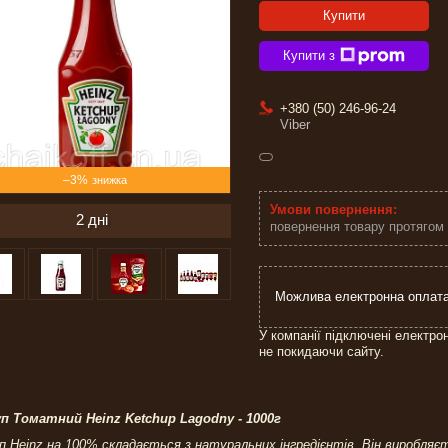
Купити
Купити з
+380 (50) 246-96-24
Viber
–3%
2 дні
повернення товару протягом
У компанії підключені електро
не покидаючи сайту.
п Томатний Heinz Ketchup Lagodny - 1000г
 Heinz на 100% складається з натуральних інгредієнтів. Він виробля