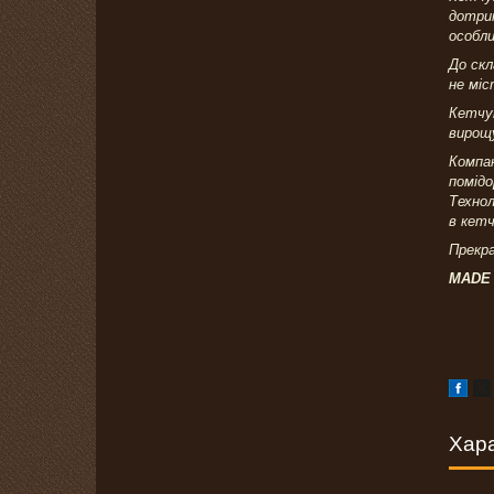
дотрим
особли
До скл
не міс
Кетчуп
вирощу
Компан
помідо
Технол
в кетч
Прекра
MADE 
Хар