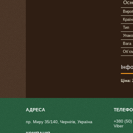
Осн
Виро
Країн
Тип
Упако
Вага
Об`є
Інфо
Ціна:
2
+380 (50)
пр. Миру 35/140, Чернігів, Україна
Viber