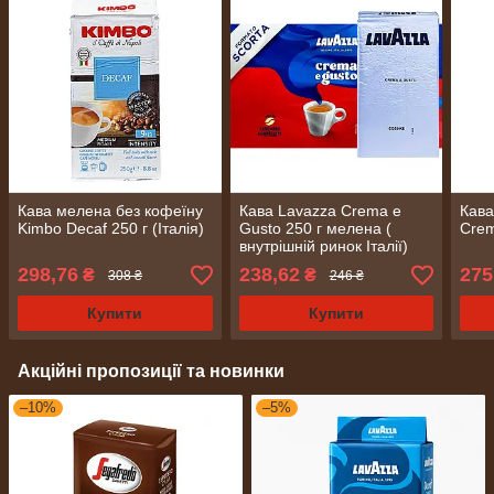
Кава мелена без кофеїну
Кава Lavazza Crema e
Кава
Kimbo Decaf 250 г (Італія)
Gusto 250 г мелена (
Crem
внутрішній ринок Італії)
298,76
238,62
275
₴
₴
308 ₴
246 ₴
Купити
Купити
Акційні пропозиції та новинки
–10%
–5%