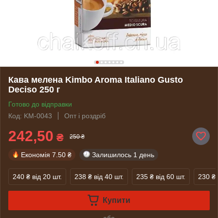
Кава мелена Kimbo Aroma Italiano Gusto
Deciso 250 г
Готово до відправки
Код: KM-0043
Опт і роздріб
242,50
₴
250 ₴
Економія
7.50 ₴
Залишилось
1 день
240 ₴
від 20 шт.
238 ₴
від 40 шт.
235 ₴
від 60 шт.
230 ₴
Купити
або