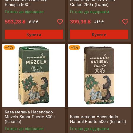
Ethiopia 500 г
Coffee 250 г (Італія)
Готово до відправки
Готово до відправки
593,28
399,36
₴
₴
618 ₴
416 ₴
Купити
Купити
–4%
–4%
Кава мелена Hacendado
Mezcla Sabor Fuerte 500 г
Кава мелена Hacendado
(Іспанія)
Natural Fuerte 500 г (Іспанія)
Готово до відправки
Готово до відправки