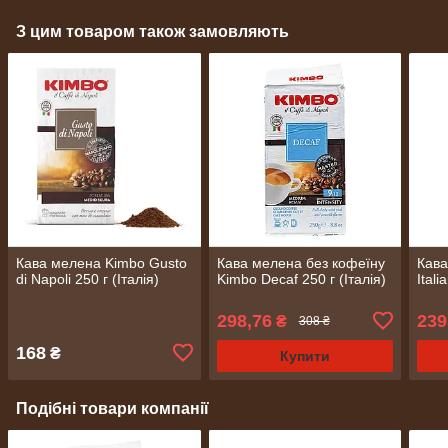
З цим товаром також замовляють
Кава мелена Kimbo Gusto
Кава мелена без кофеїну
Кава
di Napoli 250 г (Італія)
Kimbo Decaf 250 г (Італія)
Itali
298,76
239
₴
308 ₴
168
₴
Купити
Подібні товари компанії