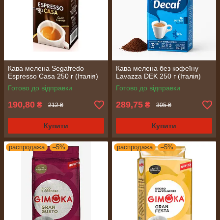
Кава мелена Segafredo
Кава мелена без кофеїну
Espresso Casa 250 г (Італія)
Lavazza DEK 250 г (Італія)
Готово до відправки
Готово до відправки
190,80
289,75
₴
₴
212 ₴
305 ₴
Купити
Купити
распродажа
–5%
распродажа
–5%