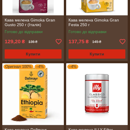
Кава мелена Gimoka Gran
Кава мелена Gimoka Gran
Gusto 250 г (Італія)
Festa 250 г
Готово до відправки
Готово до відправки
129,20
137,75
₴
₴
136 ₴
145 ₴
Купити
Купити
Оригінал 100%
–4%
–4%
Кава мелена Dallmayr
Кава мелена ILLY Filter