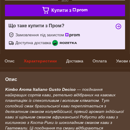
Купити з
Що таке купити з Пром?
Замовлення під захистом
Доступна доставка
Опис
Характеристики
Доставка
Оплата
Умови 
Опис
Kimbo Aroma Italiano Gusto Deciso
— поєднання
найкращих сортів кави, ретельно відібраних на кавових
плантаціях із спекотливим і вологим кліматом. Тут
солодкий смак бразильської кави переплітається з
делікатним смаком колумбійської, пряний аромат індійської
кави зі щільним смаком африканської Робусти або кави з
кислинкою з Коста-Рики із шоколадним смаком кави з
Гватемали. Ці поєднання та смаки відбираються