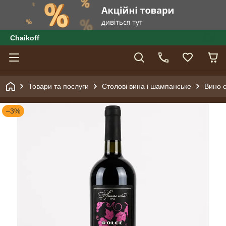
Сhaikoff
Товари та послуги
Столові вина і шампанське
Вино с
–3%