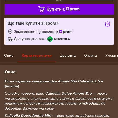
Купити з
Що таке купити з Пром?
Замовлення під захистом
Доступна доставка
Опис
Характеристики
Доставка
Оплата
Умови 
Опис
Вино червоне напівсолодке Amore Mio Calicella 1.5 л
(Італія)
Солодке червоне вино
Calicella Dolce Amore Mio
— легке
та ароматне італійське вино з м’яким фруктовим смаком і
приємним солодким післясмаком. Ідеально підходить до
десертів, фруктів та сирів.
Calicella Dolce Amore Mio
— вишукане італійське солодке