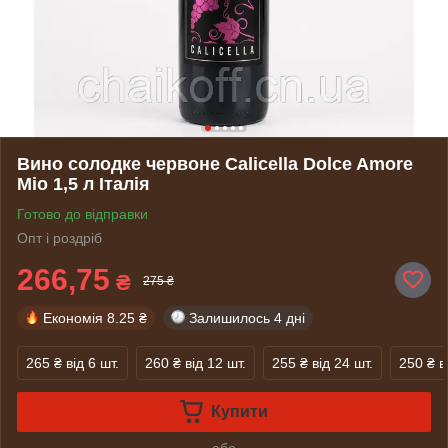
Вино солодке червоне Calicella Dolce Amore
Mio 1,5 л Італія
Готово до відправки
Опт і роздріб
266,75
₴
275 ₴
Економія
8.25 ₴
Залишилось
4 дні
265 ₴
від 6 шт.
260 ₴
від 12 шт.
255 ₴
від 24 шт.
250 ₴
в
Купити
або