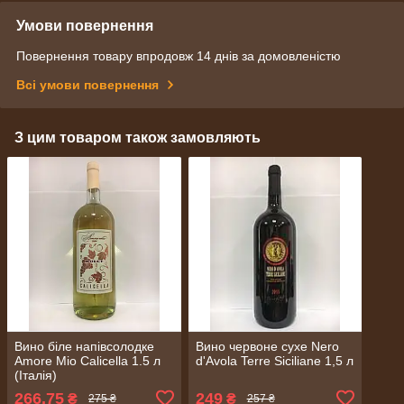
Умови повернення
Повернення товару впродовж 14 днів за домовленістю
Всі умови повернення
З цим товаром також замовляють
Вино біле напівсолодке
Вино червоне сухе Nero
Amore Mio Calicella 1.5 л
d'Avola Terre Siciliane 1,5 л
(Італія)
266,75
249
₴
₴
275 ₴
257 ₴