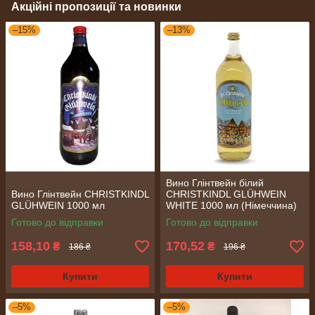
Акційні пропозиції та новинки
–15%
–13%
Вино Глінтвейн білий
Вино Глінтвейн CHRISTKINDL
CHRISTKINDL GLÜHWEIN
GLÜHWEIN 1000 мл
WHITE 1000 мл (Німеччина)
Готово до відправки
Готово до відправки
158,10
170,52
₴
₴
186 ₴
196 ₴
Купити
Купити
–5%
–5%