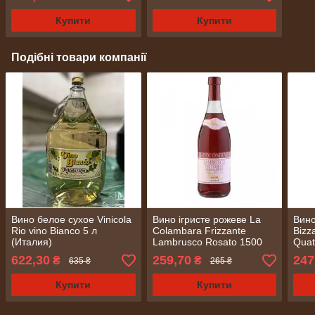
Купити
Купити
Подібні товари компанії
Вино белое сухое Vinicola
Вино ігристе рожеве La
Вино
Rio vino Bianco 5 л
Colambara Frizzante
Bizz
(Италия)
Lambrusco Rosato 1500
Quat
мл (Італія)
(Італ
622,30
259,70
247
₴
₴
635 ₴
265 ₴
Купити
Купити