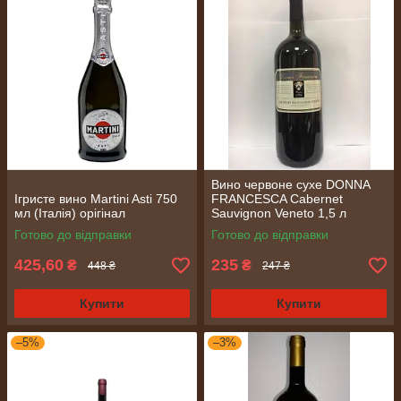
Вино червоне сухе DONNA
Ігристе вино Martini Asti 750
FRANCESCA Cabernet
мл (Італія) орігінал
Sauvignon Veneto 1,5 л
Готово до відправки
Готово до відправки
425,60
235
₴
₴
448 ₴
247 ₴
Купити
Купити
–5%
–3%