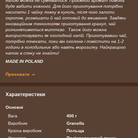
напою можна не сумніватися. Приємний аромат лимона
буде вабити кожного. Для його приготування потрібно
насипати 1 чайну ложку в кухоль, після чого залити
окропом, розмішати й чай готовий до вживання. Завдяки
інноваційним технологіям приготування гранул, чай
розчинятиметься миттєво. Також його можна
використовувати як охолодний напій. Приготувавши чай,
потрібно почекати, поки він охолоне і помістити на 1-2
години в холодильник або навіть морозилку. Найкращого
напою в спеку не знайти!
MADE IN POLAND
Приховати
Характеристики
Основні
Вага
400 г
Виробник
Granella
Країна виробник
Польща
Упаковка
Поліетиленовий пакет