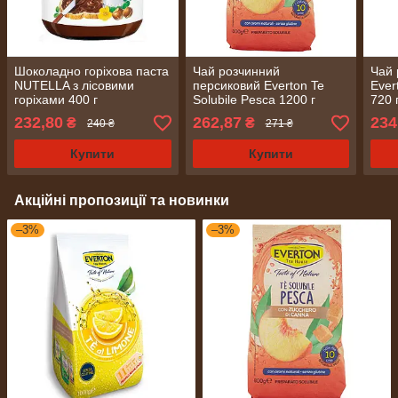
Шоколадно горіхова паста
Чай розчинний
Чай 
NUTELLA з лісовими
персиковий Everton Te
Ever
горіхами 400 г
Solubile Pesca 1200 г
720 г
(Італія)
232,80
262,87
234
₴
₴
240 ₴
271 ₴
Купити
Купити
Акційні пропозиції та новинки
–3%
–3%