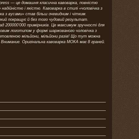
xpress — це домашня класична кавоварка, повністю
 надійністю і якістю. Кавоварка в стилі «чоловічка з
ка з вусами» став більш очевидним і чітким.
 який покращує й без того чудовий результат.
над 200000’000 примірників. Це максимум зручності для
рмовим логотипом у формі шаржованого чоловічка з
отовленою мільйони, мільйони разів! Що тут можна
. Внимание. Оригінальна кавоварка МОКА має 8 граней.