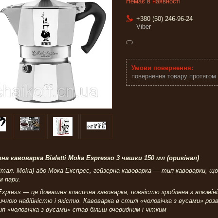
Немає в наявності
+380 (50) 246-96-24
Viber
повернення товару протягом
на кавоварка Bialetti Moka Espresso 3 чашки 150 мл (оригінал)
італ. Moka) або Мока Експрес, гейзерна кавоварка — тип кавоварки, що
м пари.
xpress — це домашня класична кавоварка, повністю зроблена з алюмінію
чною надійністю і якістю. Кавоварка в стилі «чоловічка з вусами» роз
п «чоловічка з вусами» став більш очевидним і чітким