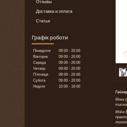
Отзывы
Доставка и оплата
Статьи
Графік роботи
Понеділок
09:00
20:00
Вівторок
09:00
20:00
Середа
09:00
20:00
Четвер
09:00
20:00
Пʼятниця
09:00
20:00
Субота
09:00
20:00
Неділя
10:00
18:00
Гейзер
Мока (
тиско
Moka E
практи
логоти