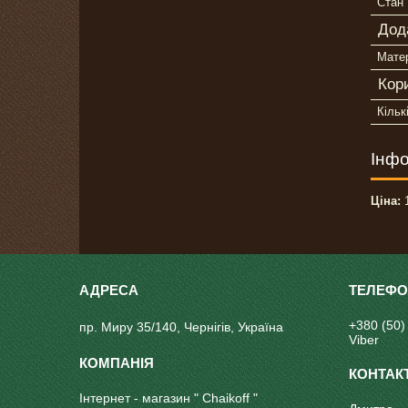
Стан
Дод
Матер
Кор
Кільк
Інфо
Ціна:
1
+380 (50)
пр. Миру 35/140, Чернігів, Україна
Viber
Інтернет - магазин " Chaikoff "