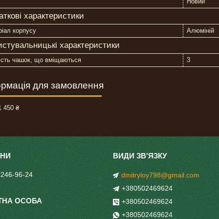
Новий
аткові характеристики
іал корпусу
Алюміній
истувальницькі характеристики
ість чашок, що вміщаються
3
рмація для замовлення
 450 ₴
 246-96-24
dmitryloy798@gmail.com
+380502469624
+380502469624
+380502469624