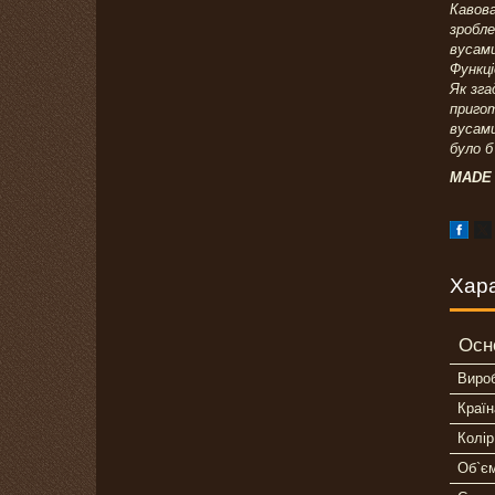
Кавова
зробле
вусами
Функці
Як зга
пригот
вусами
було б
MADE 
Хар
Осн
Виро
Країн
Колір
Об`є