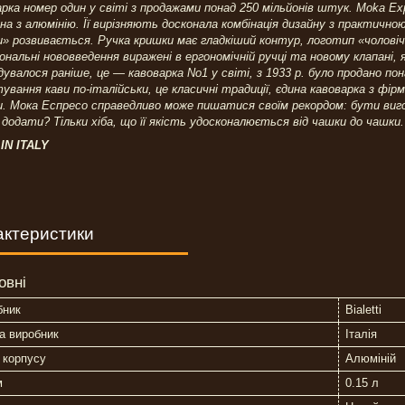
рка номер один у світі з продажами понад 250 мільйонів штук. Moka E
на з алюмінію. Її вирізняють досконала комбінація дизайну з практичною
» розвивається. Ручка кришки має гладкіший контур, логотип «чоловіч
ональні нововведення виражені в ергономічній ручці та новому клапані,
дувалося раніше, це — кавоварка No1 у світі, з 1933 р. було продано по
ування кави по-італійськи, це класичні традиції, єдина кавоварка з фі
. Мока Еспресо справедливо може пишатися своїм рекордом: бути виг
 додати? Тільки хіба, що її якість удосконалюється від чашки до чашки
IN ITALY
актеристики
овні
бник
Bialetti
а виробник
Італія
 корпусу
Алюміній
м
0.15 л