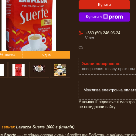
Купити
Купити з
+380 (50) 246-96-24
Viber
5%
5 днів
повернення товару протягом
У компанії підключені електро
не покидаючи сайту.
в зернах
Lavazza Suerte 1000 г (Італія)
za Suerte
— це збалансована суміш Арабіки та Робусти в найкращих трад