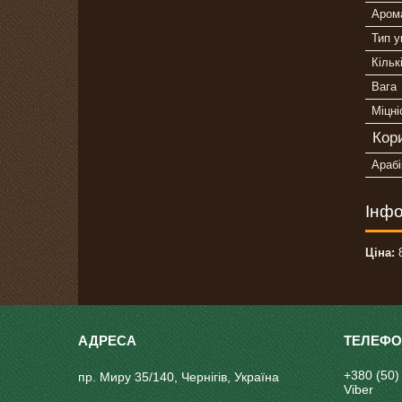
Аром
Тип у
Кільк
Вага
Міцні
Кор
Арабі
Інфо
Ціна:
8
+380 (50)
пр. Миру 35/140, Чернігів, Україна
Viber