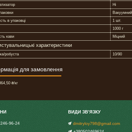
атизатор
Ні
паковки
Вакуумний
ість в упаковці
1 шт.
1000 г
сть кави
Міцний
истувальницькі характеристики
ка/робуста
10/90
рмація для замовлення
64,50 ₴/кг
 246-96-24
dmitryloy798@gmail.com
+380502469624