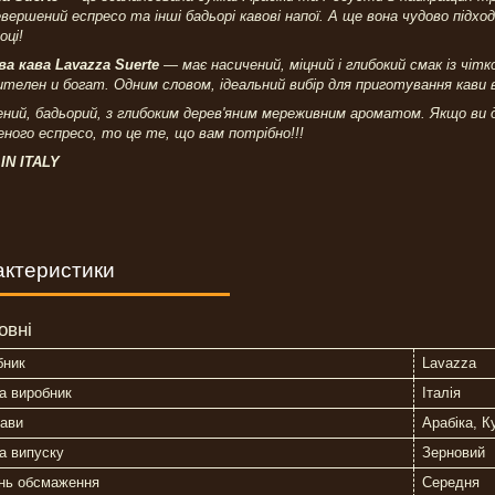
вершений еспресо та інші бадьорі кавові напої. А ще вона чудово підх
оці!
ва кава Lavazza Suerte
— має насичений, міцний і глибокий смак із чі
телен и богат. Одним словом, ідеальний вибір для приготування кави в
ний, бадьорий, з глибоким дерев'яним мереживним ароматом. Якщо ви 
ного еспресо, то це те, що вам потрібно!!!
IN ITALY
актеристики
овні
бник
Lavazza
а виробник
Італія
кави
Арабіка, К
а випуску
Зерновий
інь обсмаження
Середня