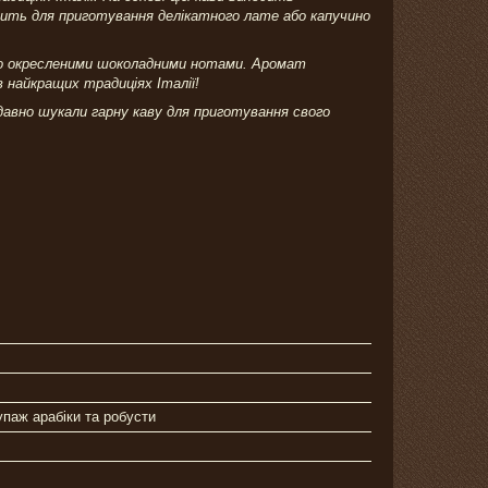
одить для приготування делікатного лате або капучино
тко окресленими шоколадними нотами. Аромат
 найкращих традиціях Італії!
давно шукали гарну каву для приготування свого
упаж арабіки та робусти