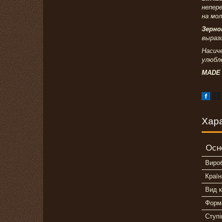
непере
на мол
Зерно
вырази
Насиче
улюбле
MADE 
Хар
Осн
Виро
Країн
Вид 
Форм
Ступ