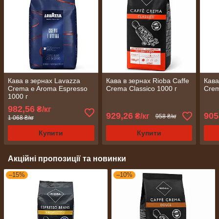
Кава в зернах Lavazza
Кава в зернах Rioba Cаffe
Кава
Crema e Aroma Espresso
Crema Classico 1000 г
Crem
1000 г
982,56
₴/кг
929,26
905
₴/кг
958 ₴/кг
1 068 ₴/кг
Купити
Купити
Акційні пропозиції та новинки
–15%
–10%