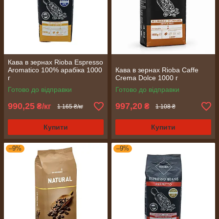
Кава в зернах Rioba Espresso
Aromatico 100% арабіка 1000
Кава в зернах Rioba Caffe
г
Crema Dolce 1000 г
Готово до відправки
Готово до відправки
990,25
997,20
₴/кг
₴
1 165 ₴/кг
1 108 ₴
Купити
Купити
–9%
–9%