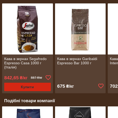
Кава в зернах Segafredo
Кава в зернах Garibaldi
Кава
Espresso Casa 1000 г
Espresso Bar 1000 г
Inte
(Італія)
842,65
₴/кг
887 ₴/кг
675
702
₴/кг
Купити
Подібні товари компанії