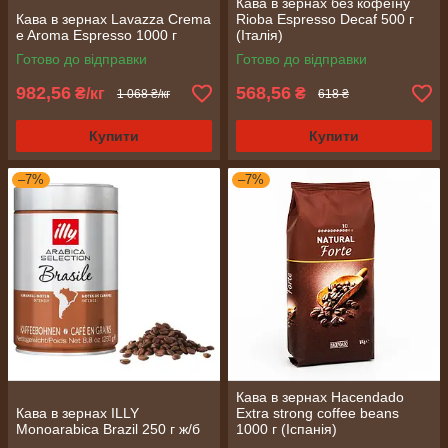
Кава в зернах без кофеїну
Кава в зернах Lavazza Crema
Rioba Espresso Decaf 500 г
e Aroma Espresso 1000 г
(Італія)
Готово до відправки
Готово до відправки
982,56
568,56
₴/кг
₴
1 068 ₴/кг
618 ₴
Купити
Купити
–7%
–7%
Кава в зернах Hacendado
Кава в зернах ILLY
Extra strong coffee beans
Monoarabica Brazil 250 г ж/б
1000 г (Іспанія)