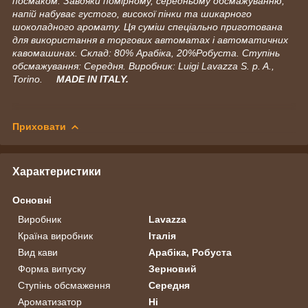
посмаком. Завдяки помірному, середньому обсмажуванню,
напій набуває густого, високої пінки та шикарного
шоколадного аромату. Ця суміш спеціально приготована
для використання в торгових автоматах і автоматичних
кавомашинах. Склад: 80% Арабіка, 20%Робуста. Ступінь
обсмажування: Середня. Виробник: Luigi Lavazza S. p. A.,
Torino.
MADE IN ITALY.
Приховати
Характеристики
Основні
Виробник
Lavazza
Країна виробник
Італія
Вид кави
Арабіка, Робуста
Форма випуску
Зерновий
Ступінь обсмаження
Середня
Ароматизатор
Ні