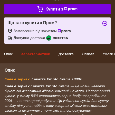
Купити з
Що таке купити з Пром?
Замовлення під захистом
Доступна доставка
Опис
Характеристики
Доставка
Оплата
Умови 
Опис
Кава в зернах
Lavazza Pronto Crema 1000г
Кава в зернах Lavazza Pronto Crema
— це новий кавовий
букет від всесвітньо відомої компанії Lavazza. Неповторний
купаж, у якому 80% становлять зерна добірної арабіки та
20% — неповторної робусти. Ця унікальна суміш дає густу
стійку пінку та наділяє каву в зернах м'яким оксамитовим
смаком із пікантними нотками та солодкуватим