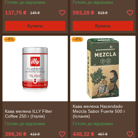
Готово до відправки
Готово до відправки
137,75
593,28
₴
₴
145 ₴
618 ₴
Купити
Купити
–4%
–4%
Кава мелена Hacendado
Кава мелена ILLY Filter
Mezcla Sabor Fuerte 500 г
Coffee 250 г (Італія)
(Іспанія)
Готово до відправки
Готово до відправки
399,36
448,32
₴
₴
416 ₴
467 ₴