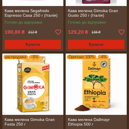
Кава мелена Segafredo
Кава мелена Gimoka Gran
Espresso Casa 250 г (Італія)
Gusto 250 г (Італія)
Готово до відправки
Готово до відправки
190,80
129,20
₴
₴
212 ₴
136 ₴
Купити
Купити
распродажа
–5%
Оригінал 100%
–4%
Кава мелена Gimoka Gran
Кава мелена Dallmayr
Festa 250 г
Ethiopia 500 г