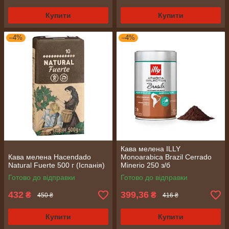
Купити
Купити
–4%
–4%
Кава мелена ILLY
Кава мелена Hacendado
Monoarabica Brazil Cerrado
Natural Fuerte 500 г (Іспанія)
Minerio 250 з/б
Готово до відправки
Готово до відправки
432
399,36
₴
₴
450 ₴
416 ₴
Купити
Купити