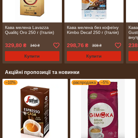
Кава мелена Lavazza
Кава мелена без кофеїну
Кава
Qualitç Oro 250 г (Італія)
Kimbo Decaf 250 г (Італія)
Gust
внут
329,80
298,76
238
₴
₴
340 ₴
308 ₴
Купити
Купити
Акційні пропозиції та новинки
–10%
распродажа
–5%