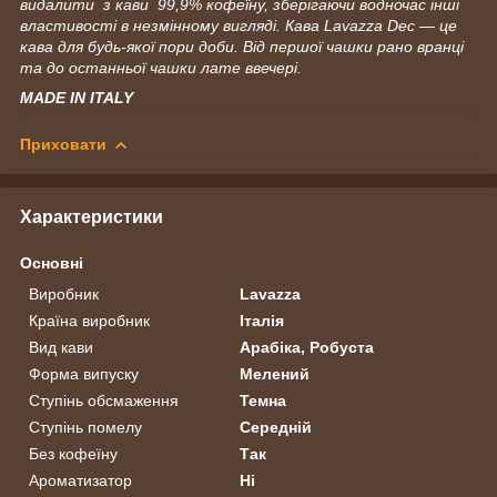
видалити з кави 99,9% кофеїну, зберігаючи водночас інші
властивості в незмінному вигляді. Кава Lavazza Dec — це
кава для будь-якої пори доби. Від першої чашки рано вранці
та до останньої чашки лате ввечері.
MADE IN ITALY
Приховати
Характеристики
Основні
Виробник
Lavazza
Країна виробник
Італія
Вид кави
Арабіка, Робуста
Форма випуску
Мелений
Ступінь обсмаження
Темна
Ступінь помелу
Середній
Без кофеїну
Так
Ароматизатор
Ні