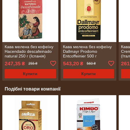
Кава мелена без кофеїну
Кава мелена без кофеїну
Кава
Hacendado descafeinado
Dallmayr Prodomo
Crem
natural 250 г (Іспанія)
Entcoffeinier 500 г
(Італ
247,35
543,20
261
₴
₴
255 ₴
560 ₴
Купити
Купити
Подібні товари компанії