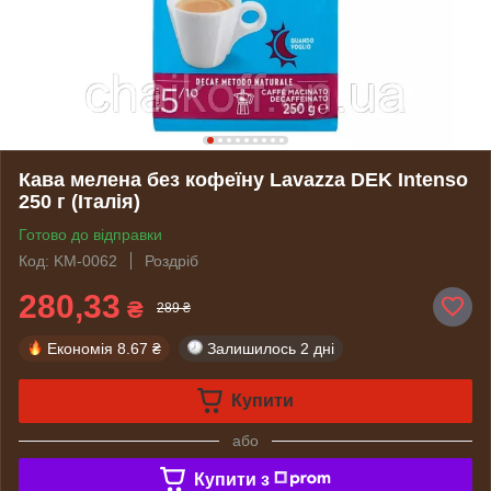
Кава мелена без кофеїну Lavazza DEK Intenso
250 г (Італія)
Готово до відправки
Код: KM-0062
Роздріб
280,33
₴
289 ₴
Економія
8.67 ₴
Залишилось
2 дні
Купити
або
Купити з