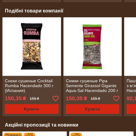
Подібні товари компанії
Снеки сушеные Сocktail
Семки сушеные Pipa
Пашт
Rumba Hacendado 300 г
Semente Girassol Gigante
з м'
(Испания)
Aqua-Sal Hacendado 200 г
Hace
(Испания)
sabo
150,35
150,35
92,
₴
₴
155 ₴
155 ₴
Купити
Купити
Акційні пропозиції та новинки
Новинка
–5%
–3%