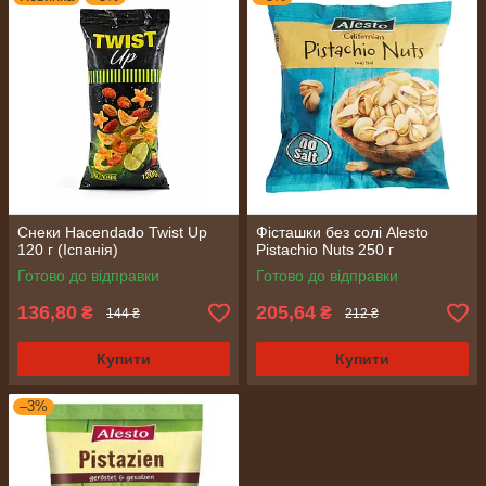
Снеки Hacendado Twist Up
Фісташки без солі Alesto
120 г (Іспанія)
Pistachio Nuts 250 г
Готово до відправки
Готово до відправки
136,80
205,64
₴
₴
144 ₴
212 ₴
Купити
Купити
–3%