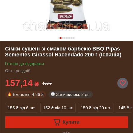
Сімки сушені зі смаком барбекю BBQ Pipas
Sementes Girassol Hacendado 200 г (Іспанія)
Готово до відправки
Опт і роздріб
157,14
₴
162 ₴
Економія
4.86 ₴
Залишилось
2 дні
155 ₴
від 6 шт.
152 ₴
від 10 шт.
150 ₴
від 20 шт.
145 ₴
в
Купити
або