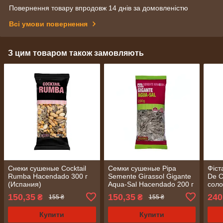
Повернення товару впродовж 14 днів за домовленістю
Всі умови повернення
З цим товаром також замовляють
Снеки сушеные Сocktail
Семки сушеные Pipa
Фіст
Rumba Hacendado 300 г
Semente Girassol Gigante
De C
(Испания)
Aqua-Sal Hacendado 200 г
соло
(Испания)
150,35
150,35
240
₴
₴
155 ₴
155 ₴
Купити
Купити