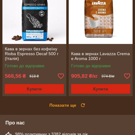
Кава в зернах без кофеїну
Rioba Espresso Decaf 500 г
Кава в зернах Lavazza Crema
(Італія)
e Aroma 1000 г
Готово до відправки
Готово до відправки
568,56
905,82
₴
₴/кг
618 ₴
974 ₴/кг
Купити
Купити
Показати ще
Про нас
98% позитивних з 3382 відгуків за рік