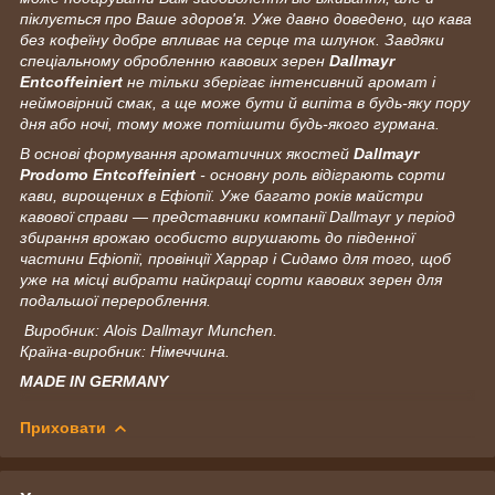
піклується про Ваше здоров'я. Уже давно доведено, що кава
без кофеїну добре впливає на серце та шлунок. Завдяки
спеціальному обробленню кавових зерен
Dallmayr
Entcoffeiniert
не тільки зберігає інтенсивний аромат і
неймовірний смак, а ще може бути й випіта в будь-яку пору
дня або ночі, тому може потішити будь-якого гурмана.
В основі формування ароматичних якостей
Dallmayr
Prodomo
Entcoffeiniert
- основну роль відіграють сорти
кави, вирощених в Ефіопії. Уже багато років майстри
кавової справи — представники компанії Dallmayr у період
збирання врожаю особисто вирушають до південної
частини Ефіопії, провінції Харрар і Сидамо для того, щоб
уже на місці вибрати найкращі сорти кавових зерен для
подальшої перероблення.
Виробник: Alois Dallmayr Munchen.
Країна-виробник: Німеччина.
MADE IN GERMANY
Приховати