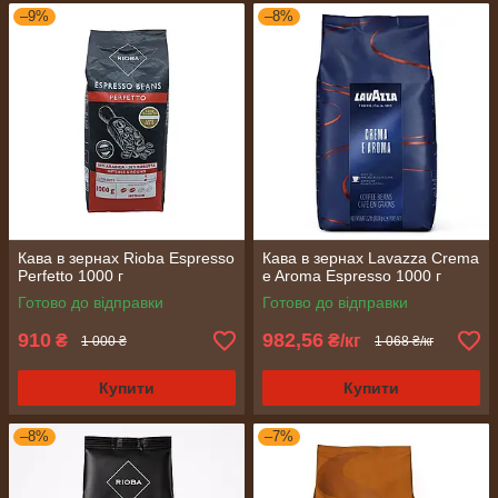
–9%
–8%
Кава в зернах Rioba Espresso
Кава в зернах Lavazza Crema
Perfetto 1000 г
e Aroma Espresso 1000 г
Готово до відправки
Готово до відправки
910
982,56
₴
₴/кг
1 000 ₴
1 068 ₴/кг
Купити
Купити
–8%
–7%