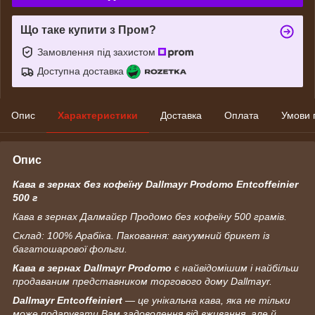
Що таке купити з Пром?
Замовлення під захистом
Доступна доставка
Опис
Характеристики
Доставка
Оплата
Умови 
Опис
Кава в зернах без кофеїну Dallmayr Prodomo Entcoffeinier
500 г
Кава в зернах Далмайєр Продомо без кофеїну 500 грамів.
Склад: 100% Арабіка. Паковання: вакуумний брикет із
багатошарової фольги.
Кава в зернах Dallmayr Prodomo
є найвідомішим і найбільш
продаваним представником торгового дому Dallmayr.
Dallmayr Entcoffeiniert
— це унікальна кава, яка не тільки
може подарувати Вам задоволення від вживання, але й