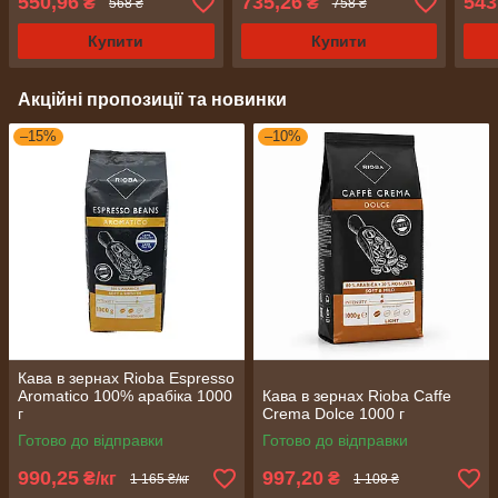
550,96
735,26
543
₴
₴
568 ₴
758 ₴
Купити
Купити
Акційні пропозиції та новинки
–15%
–10%
Кава в зернах Rioba Espresso
Aromatico 100% арабіка 1000
Кава в зернах Rioba Caffe
г
Crema Dolce 1000 г
Готово до відправки
Готово до відправки
990,25
997,20
₴/кг
₴
1 165 ₴/кг
1 108 ₴