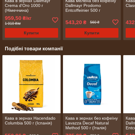
Кава в зернах Dallmayr
Кава мелена без кофеїну
Кава
Crema d'Oro 1000 г
Dallmayr Prodomo
Clas
(Німеччина)
Entcoffeinier 500 г
959,50
₴/кг
543,20
432
₴
560 ₴
1 010 ₴/кг
Купити
Купити
Подібні товари компанії
Кава в зернах Hacendado
Кава в зернах без кофеїну
Кава
Columbia 500 г (Іспанія)
Lavazza Decaf Natural
Dall
Method 500 г (Італія)
Entco