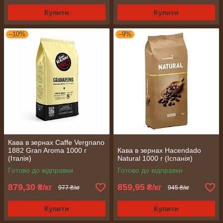
Купити
Купити
–10%
–9%
Кава в зернах Caffe Vergnano
1882 Gran Aroma 1000 г
Кава в зернах Hacendado
(Італія)
Natural 1000 г (Іспанія)
Готово до відправки
Готово до відправки
879,30
859,95
₴/кг
₴/кг
977 ₴/кг
945 ₴/кг
Купити
Купити