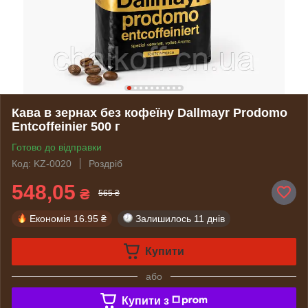
Кава в зернах без кофеїну Dallmayr Prodomo
Entcoffeinier 500 г
Готово до відправки
Код: KZ-0020
Роздріб
548,05
₴
565 ₴
Економія
16.95 ₴
Залишилось
11 днів
Купити
або
Купити з