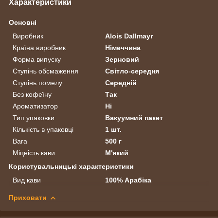
Характеристики
Основні
Виробник
Alois Dallmayr
Країна виробник
Німеччина
Форма випуску
Зерновий
Ступінь обсмаження
Світло-середня
Ступінь помелу
Середній
Без кофеїну
Так
Ароматизатор
Ні
Тип упаковки
Вакуумний пакет
Кількість в упаковці
1 шт.
Вага
500 г
Міцність кави
М'який
Користувальницькі характеристики
Вид кави
100% Арабіка
Приховати