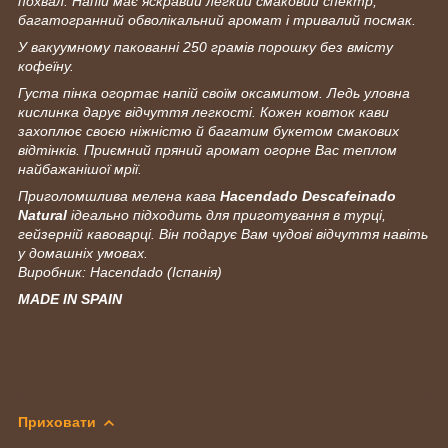
похвал. Напій має яскравий легкий смаковий спектр,
багатогранний обволікальний аромат і тривалий посмак.
У вакуумному пакованні 250 грамів порошку без вмісту
кофеїну.
Густа пінка огортає напій своїм оксамитом. Ледь уловна
кислинка дарує відчуття легкості. Кожен ковток кави
захоплює своєю ніжністю й багатим букетом смакових
відтінків. Приємний пряний аромат огорне Вас теплом
найбажанішої мрії.
Приголомшлива мелена кава
Hacendado Descafeinado
Natural
ідеально підходить для приготування в турці,
гейзерній кавоварці. Він подарує Вам чудові відчуття навіть
у домашніх умовах.
Виробник: Hacendado (Іспанія)
MADE IN SPAIN
Приховати