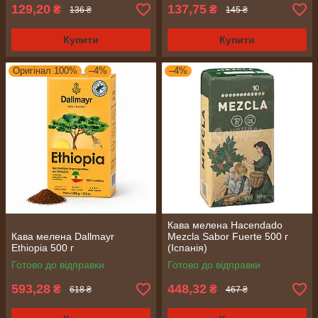
129,20
137,75
₴
₴
136 ₴
145 ₴
Купити
Купити
Оригінал 100%
–4%
–4%
Кава мелена Hacendado
Кава мелена Dallmayr
Mezcla Sabor Fuerte 500 г
Ethiopia 500 г
(Іспанія)
Готово до відправки
Готово до відправки
593,28
448,32
₴
₴
618 ₴
467 ₴