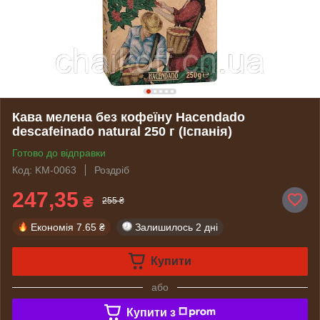
Кава мелена без кофеїну Hacendado
descafeinado natural 250 г (Іспанія)
Готово до відправки
Код: KM-0063
Роздріб
247,35
₴
255 ₴
Економія
7.65 ₴
Залишилось
2 дні
Купити
або
Купити з