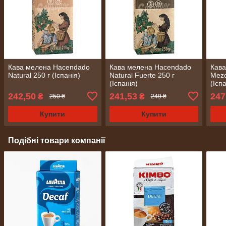
Кава мелена Hacendado
Кава мелена Hacendado
Кав
Natural 250 г (Іспанія)
Natural Fuerte 250 г
Mezc
(Іспанія)
(Ісп
242,50
241,53
247
₴
₴
250 ₴
249 ₴
Купити
Купити
Подібні товари компанії