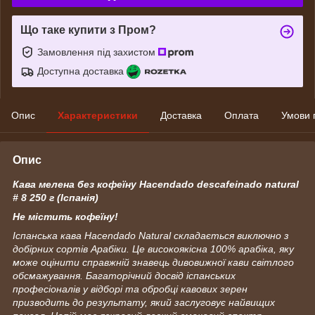
Що таке купити з Пром?
Замовлення під захистом
Доступна доставка
Опис
Характеристики
Доставка
Оплата
Умови 
Опис
Кава мелена без кофеїну Hacendado descafeinado natural
# 8 250 г (Іспанія)
Не містить кофеїну!
Іспанська кава Hacendado Natural складається виключно з
добірних сортів Арабіки. Це високоякісна 100% арабіка, яку
може оцінити справжній знавець дивовижної кави світлого
обсмажування. Багаторічний досвід іспанських
професіоналів у відборі та обробці кавових зерен
призводить до результату, який заслуговує найвищих