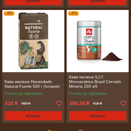
Купити
Купити
–4%
–4%
Кава мелена ILLY
Кава мелена Hacendado
Monoarabica Brazil Cerrado
Natural Fuerte 500 г (Іспанія)
Minerio 250 з/б
Готово до відправки
Готово до відправки
432
399,36
₴
₴
450 ₴
416 ₴
Купити
Купити