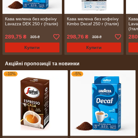
Кава мелена без кофеїну
Кава мелена без кофеїну
Кава
Lavazza DEK 250 г (Італія)
Kimbo Decaf 250 г (Італія)
Lava
(Італ
289,75
298,76
280
₴
₴
305 ₴
308 ₴
Купити
Купити
Акційні пропозиції та новинки
–10%
–5%