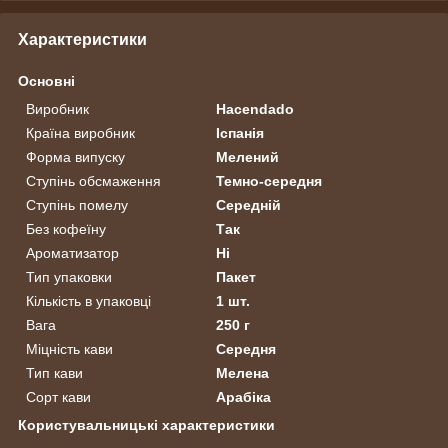
Характеристики
Основні
Виробник
Hacendado
Країна виробник
Іспанія
Форма випуску
Мелений
Ступінь обсмаження
Темно-середня
Ступінь помелу
Середній
Без кофеїну
Так
Ароматизатор
Ні
Тип упаковки
Пакет
Кількість в упаковці
1 шт.
Вага
250 г
Міцність кави
Середня
Тип кави
Мелена
Сорт кави
Арабіка
Користувальницькі характеристики