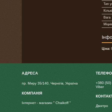
Тип у
Кільк
Вага
Міцні
Інфо
Ціна:
9
+380 (50)
пр. Миру 35/140, Чернігів, Україна
Viber
Інтернет - магазин " Chaikoff "
Дмитро