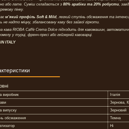
ино або лате. Суміш складається з
80% арабіки та 20% робусти
, зав
кремову пінку.
має
м’який профіль Soft & Mild
, легкий ступінь обсмаження та інтен
 не надто міцну, збалансовану каву без зайвої гіркоти.
а кава RIOBA Caffè Crema Dolce підходить для кавомашин, автоматичн
помелу у турці, френч-пресі або гейзерній кавоварці.
IN ITALY
актеристики
овні
а виробник
Італія
кави
Зернова, К
а випуску
Зерновий
інь обсмаження
Темна
атизатор
Ні