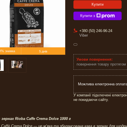
Купити
Купити з
+380 (50) 246-96-24
Viber
0%
5 днів
повернення товару протягом
У компанії підключені електро
не покидаючи сайту.
 зернах Rioba Caffe Crema Dolce 1000 г
Caffè Crema Dolce — це м’яка та збалансована кава в зернах для щоде