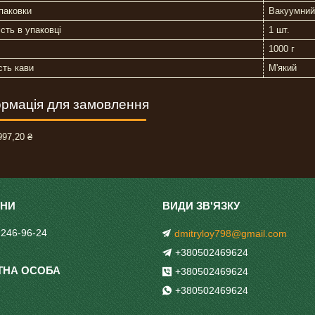
паковки
Вакуумний
ість в упаковці
1 шт.
1000 г
сть кави
М'який
рмація для замовлення
97,20 ₴
 246-96-24
dmitryloy798@gmail.com
+380502469624
+380502469624
+380502469624