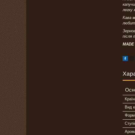
капуч
легку 
Кава 
любить
Зернов
після 
MADE 
Хар
Осн
Країн
Вид 
Форм
Ступ
Аром