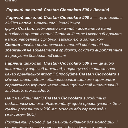
Гарячий шоколад Crastan Cioccolato 500 г (Італія)
Гарячий шоколад Crastan Cioccolato 500 г
— це класика з
лінійки напоїв знаменитої італійської
фірми
Crastan.
Неймовірно смачний і ароматний напій
швидкого приготування! Справжній смак і яскравий аромат
напою наповнять сірі будні гармонією й затишком.
Crastan
швидко розчиняється в теплій воді та під час
зберігання не збивається в грудочки, оскільки виробляється
з продуктів бездоганної якості.
Гарячий шоколад Crastan Cioccolato 500 г
— це вибір
закоханих у гарячий шоколад, поціновувачів справжнього
какао преміальної якості! Спробуйте
Crastan Cioccolato
з
м'яким, шоколадним, збалансованим смаком і ароматом
справжнього чорного какао найвищої якості! Інтенсивний,
глибокий, шоколадний.
Найсмачніший напій
Crastan Cioccolato
виходить із
додаванням молока. Рекомендації щодо приготування: 25 г.
суміші розчинити у 200 мл. молока або гарячої води
(максимум 80С)
Розчинений у молоці, це смачний сніданок для молодших і
старших. Ідеальне доповнення до сніданку, відновлює