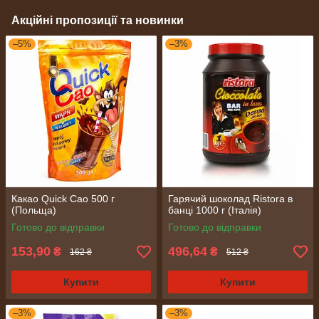
Акційні пропозиції та новинки
–5%
–3%
Какао Quick Cao 500 г
Гарячий шоколад Ristora в
(Польща)
банці 1000 г (Італія)
Готово до відправки
Готово до відправки
153,90
496,64
₴
₴
162 ₴
512 ₴
Купити
Купити
–3%
–3%