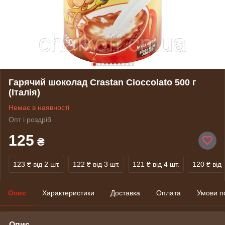
Гарячий шоколад Crastan Cioccolato 500 г
(Італія)
Немає в наявності
Опт і роздріб
125
₴
123 ₴
від 2 шт.
122 ₴
від 3 шт.
121 ₴
від 4 шт.
120 ₴
від 
Опис
Характеристики
Доставка
Оплата
Умови п
Опис