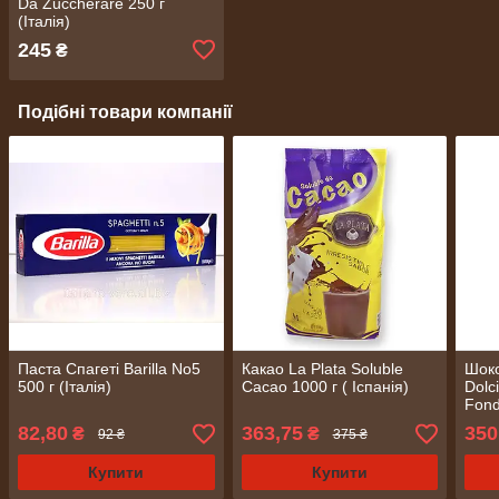
Da Zuccherare 250 г
(Італія)
245
₴
Подібні товари компанії
Паста Спагеті Barilla No5
Какао La Plata Soluble
Шоко
500 г (Італія)
Cacao 1000 г ( Іспанія)
Dolc
Fond
82,80
363,75
350
₴
₴
92 ₴
375 ₴
Купити
Купити