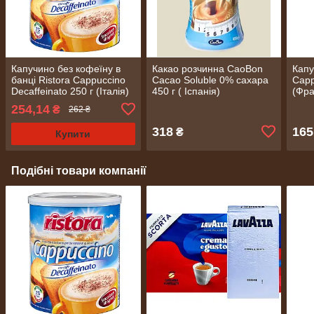
Капучино без кофеїну в
Какао розчинна CaoBon
Капу
банці Ristora Cappuccino
Cacao Soluble 0% сахара
Capp
Decaffeinato 250 г (Італія)
450 г ( Іспанія)
(Фра
254,14
₴
262 ₴
318
165
₴
Купити
Подібні товари компанії