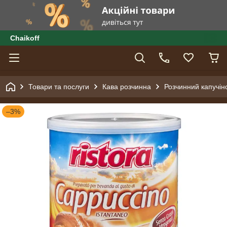
Сhaikoff
Товари та послуги
Кава розчинна
Розчинний капучін
–3%