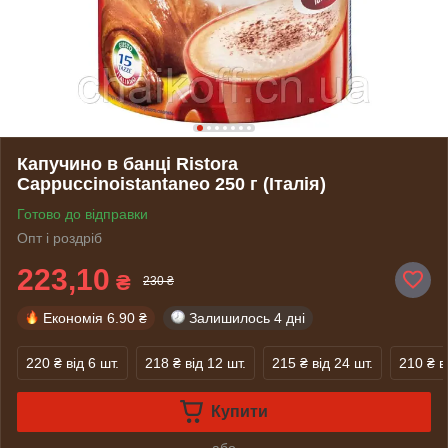
Капучино в банці Ristora
Cappuccinoistantaneo 250 г (Італія)
Готово до відправки
Опт і роздріб
223,10
₴
230 ₴
Економія
6.90 ₴
Залишилось
4 дні
220 ₴
від 6 шт.
218 ₴
від 12 шт.
215 ₴
від 24 шт.
210 ₴
в
Купити
або