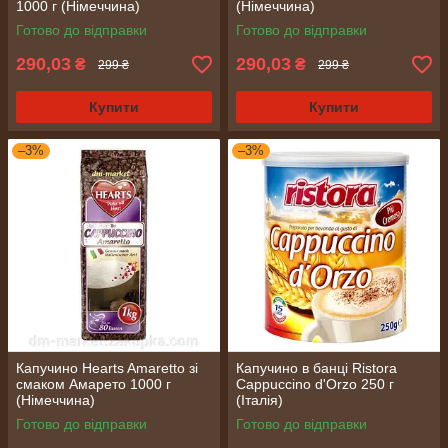
1000 г (Німеччина)
(Німеччина)
Готово до відправки
Готово до відправки
290,03
290,03
₴
₴
299 ₴
299 ₴
Купити
Купити
–3%
–3%
Капучино Hearts Amaretto зі
Капучино в банці Ristora
смаком Амарето 1000 г
Cappuccino d'Orzo 250 г
(Німеччина)
(Італія)
Готово до відправки
Готово до відправки