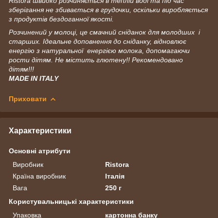
Ristora швидко розчиняється в теплій воді та під час
зберігання не збивається в грудочки, оскільки виробляється
з продуктів бездоганної якості.
Розчинений у молоці, це смачний сніданок для молодших і
старших. Ідеальне доповнення до сніданку, відновлює
енергію з натуральної енергією молока, допомагаючи
рости дітям. Не містить глютену!! Рекомендовано
дітям!!!
MADE IN ITALY
Приховати
Характеристики
Основні атрибути
Виробник
Ristora
Країна виробник
Італія
Вага
250 г
Користувальницькі характеристики
Упаковка
картонна банку