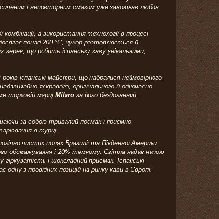
насиченим і неповторним смаком уже завоював любов
 комбінації, а використання технології в процесі
досягає понад 200 °C, цукор розтоплюється й
 зерен, що робить іспанську каву унікальними,
 років іспанські майстри, що набралися неймовірного
надзвичайно яскравого, оригінального й одночасно
аме торговій марці
Milaro
за його бездоганний,
ишаючи за собою тривалий посмак і приємно
варювання в турці.
огічно чистих полях Бразилії та Південної Америки.
лого обсмажування і 20% темному. Світла надає напою
 гіркуватість і шоколадний присмак. Іспанські
 одну з провідних позицій на ринку кави в Європі.