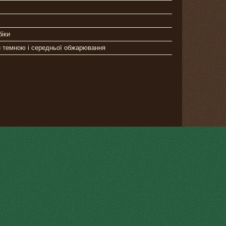
біки
и темною і середньої обжарювання