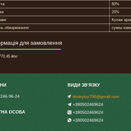
ста
80%
ка
20%
кави
Купаж ара
інь обжарювання
суміш кав
рмація для замовлення
70,45 ₴/кг
 246-96-24
dmitryloy798@gmail.com
+380502469624
+380502469624
+380502469624