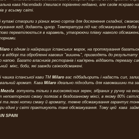
льна кава Hacendado з'явилася порівняно недавно, але своїм яскраво 
нів у всьому світі.
 купажі створили з різних моно сортів для досягнення складної, смакової
ування ягід, додають цукор. Температура під час обсмажування бобів 
ово перевтілюється в карамель, утворюючи плівку навколо обсмажених
торними.
ilaro
є одним із найкращих іспанських марок, на протягування багатьох
у в відборі та обробленні кавових "вишень", призводять до результату 
о напою. Багато власників ресторанів і кав'ярень віддають перевагу с
ьний мікс, боби, які завжди свіжообсмажені.
 чашка іспанської кави ТМ
Milaro
вас підбадьорить і надасть сил, зал
увальний аромат. Кава
Milaro
ідеально підходить для кавомашини та за
 Mezcla
готують тільки з високоякісних зерен, зібраних у ручну на екол
 неповторного смаку полягає в бездоганному міксі, в якому 80% світ
і та легкі нотки смаку й аромату, темне обсмажування гарантує тонку
и єдині у світі практикують таке обсмажування. Тому цей кава займає
E IN SPAIN