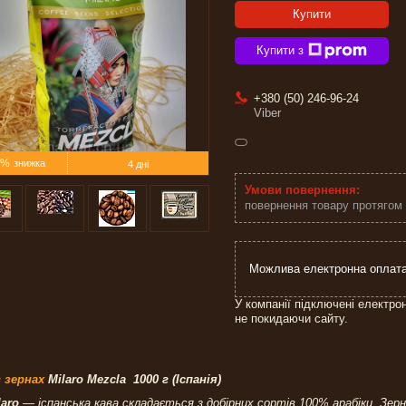
Купити
Купити з
+380 (50) 246-96-24
Viber
5%
4 дні
повернення товару протягом
У компанії підключені електро
не покидаючи сайту.
в зернах
Milaro Mezcla 1000 г (Іспанія)
laro
— іспанська кава складається з добірних сортів 100% арабіки. Зе