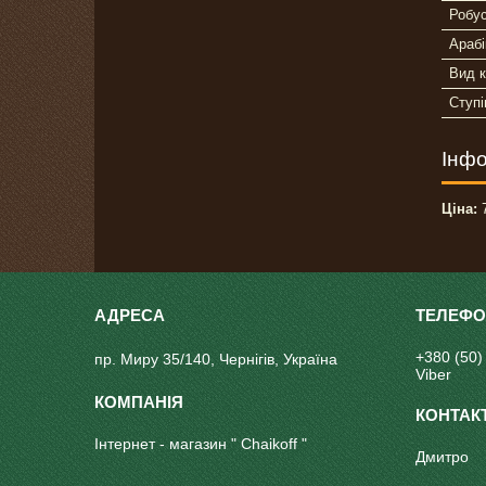
Робу
Арабі
Вид 
Ступ
Інфо
Ціна:
7
+380 (50)
пр. Миру 35/140, Чернігів, Україна
Viber
Інтернет - магазин " Chaikoff "
Дмитро