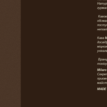
Натура
гурма
Кавові
обсмаж
поступ
непов
Кава
M
досвід
міцног
унікал
Вранці
тоніз
Milaro
Секрет
приємн
майстр
MAD