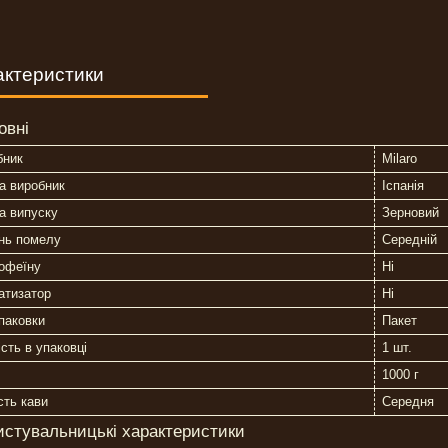
актеристики
овні
бник
Milaro
а виробник
Іспанія
а випуску
Зерновий
нь помелу
Середній
кофеїну
Ні
атизатор
Ні
паковки
Пакет
ість в упаковці
1 шт.
1000 г
сть кави
Середня
истувальницькі характеристики