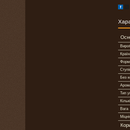
Хар
Осн
Виро
Країн
Форм
Ступі
Без 
Аром
Тип у
Кільк
Вага
Міцні
Кор