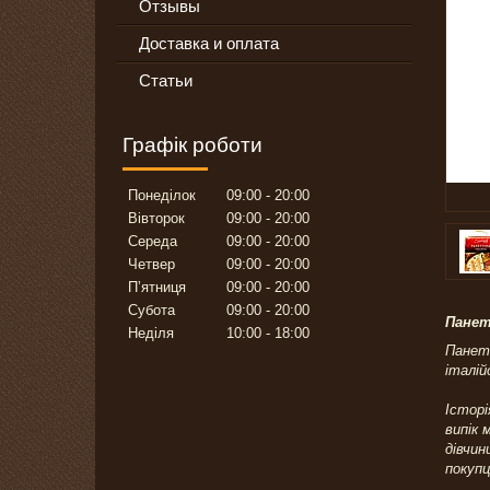
Отзывы
Доставка и оплата
Статьи
Графік роботи
Понеділок
09:00
20:00
Вівторок
09:00
20:00
Середа
09:00
20:00
Четвер
09:00
20:00
Пʼятниця
09:00
20:00
Субота
09:00
20:00
Панет
Неділя
10:00
18:00
Пането
італій
Історі
випік 
дівчин
покупц