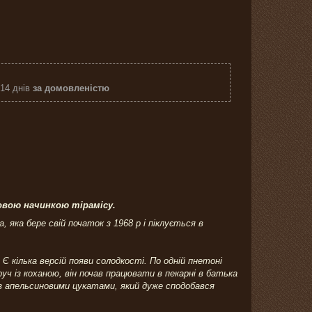
 14 днів
за домовленістю
емовою начинкою тірамісу.
 яка бере свій початок з 1968 р і піклується в
 Є кілька версій появи солодкості. По одній пнетоні
уч із коханою, він почав працювати в пекарні в батька
г з апельсиновими цукатами, який дуже сподобався