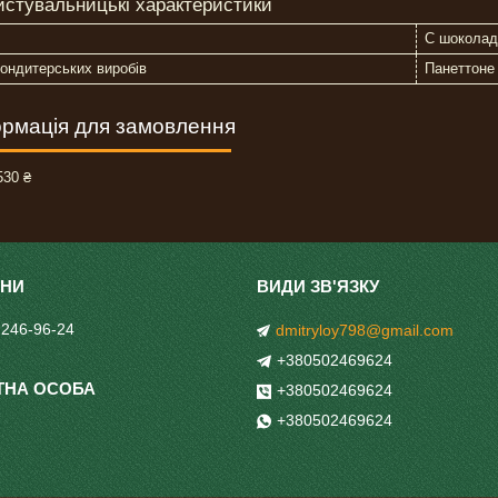
истувальницькі характеристики
C шоколад
ондитерських виробів
Панеттоне
рмація для замовлення
30 ₴
 246-96-24
dmitryloy798@gmail.com
+380502469624
+380502469624
+380502469624