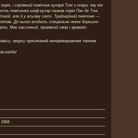
иріг, і скромний помічник кухаря Тоні з опари, яку він
честь помічника шеф-кухар назвав пиріг Пан де Тоні.
Італії, але й у всьому світі. Традиційний пнетоне —
ептом. До нього входить спеціальне легке борошно
укати. Має насичений, приємний смак і аромат.
рамісу, зверху присипаний неперевершеним темним
насолода!
 1968