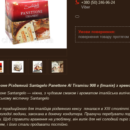
+380 (50) 246-96-24
Viber
повернення товару протягом
оне Різдвяний Santagelo Panettone Al Tiramisu 908 г (Італія) з кр
не Santangelo — ніжна, з чудовим смаком і ароматом італійська випічка,
ському містечку Santangelo
я традиційного для італійців різдвяного кексу почалася в ХIII столітті.
молодої людини, закохана в донечку кондитера. Прагнучи перебувати пор
и. Щоб справити враження на улюблену, він випік для неї солодкий пирі
ям, і його стали продавати постійно.