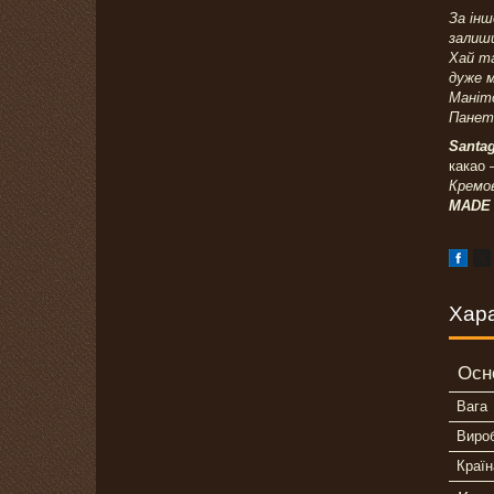
За інш
залиши
Хай та
дуже м
Маніто
Панет
Santag
какао 
Кремов
MADE 
Хар
Осн
Вага
Виро
Країн