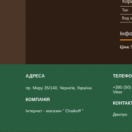
Кор
Тип
Вид к
Інфо
Ціна:
5
+380 (50)
пр. Миру 35/140, Чернігів, Україна
Viber
Інтернет - магазин " Chaikoff "
Дмитро