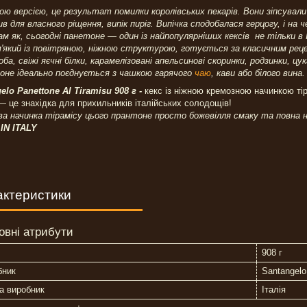
ою версією, це результат помилки королівських пекарів. Вони зіпсували п
в для власного ріщення, випік пиріг. Випічка сподобалася герцогу, і на 
м як, сьогодні панетоне — один із найпопулярніших кексів не тільки в 
'який із повітряною, ніжною структурою, готується за класичним рец
ба, свіжі яєчні білки, карамелізовані апельсинові скоринки, родзинки, ц
оне ідеально поєднується з чашкою гарячого
чаю
, кави або білого вина.
elo Panettone Al Tiramisu 908 г -
кекс із ніжною кремозною начинкою ті
— це знахідка для прихильників італійських солодощів!
а начинка тірамісу цього прантоне просто божевілля смаку та повна 
IN ITALY
актеристики
овні атрибути
908 г
бник
Santangelo
а виробник
Італія