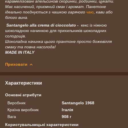
карамелізовані апельсинові скоринки, родзинки, цукати.
Має насичений, приємний смак і аромат. Панетоне
ідеально поєднується з чашкою гарячого
чаю
, кави або
білого вина.
Santangelo alla crema di cioccolato -
кекс із ніжною
шоколадною начинкою для прихильників шоколадних
солодощів.
Шоколадна начинка цього прантоне просто божевілля
смаку та повна насолода!
MADE IN ITALY
Приховати
Характеристики
Основні атрибути
Виробник
Santangelo 1968
Країна виробник
Італія
Вага
908 г
Користувальницькі характеристики