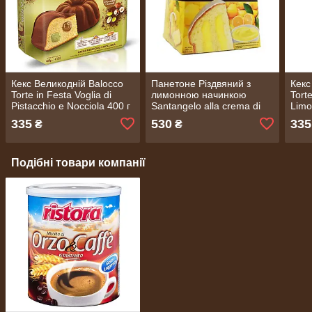
Кекс Великодній Balocco
Панетоне Різдвяний з
Кекс
Torte in Festa Voglia di
лимонною начинкою
Torte
Pistacchio e Nocciola 400 г
Santangelo alla crema di
Limo
(Италия)
limoncello 908 г (Італія)
335
530
335
₴
₴
Подібні товари компанії