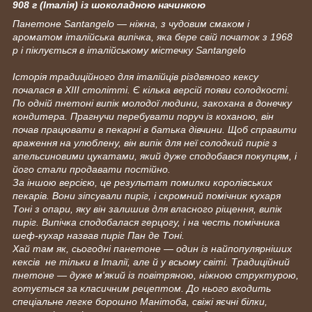
908 г (Італія) із шоколадною начинкою
Панетоне Santangelo — ніжна, з чудовим смаком і
ароматом італійська випічка, яка бере свій початок з 1968
р і піклується в італійському містечку Santangelo
Історія традиційного для італійців різдвяного кексу
почалася в ХIII столітті. Є кілька версій появи солодкості.
По одній пнетоні випік молодої людини, закохана в донечку
кондитера. Прагнучи перебувати поруч із коханою, він
почав працювати в пекарні в батька дівчини. Щоб справити
враження на улюблену, він випік для неї солодкий пиріг з
апельсиновими цукатами, який дуже сподобався покупцям, і
його стали продавати постійно.
За іншою версією, це результат помилки королівських
пекарів. Вони зіпсували пиріг, і скромний помічник кухаря
Тоні з опари, яку він залишив для власного ріщення, випік
пиріг. Випічка сподобалася герцогу, і на честь помічника
шеф-кухар назвав пиріг Пан де Тоні.
Хай там як, сьогодні панетоне — один із найпопулярніших
кексів не тільки в Італії, але й у всьому світі. Традиційний
пнетоне — дуже м'який із повітряною, ніжною структурою,
готується за класичним рецептом. До нього входить
спеціальне легке борошно Манітоба, свіжі яєчні білки,