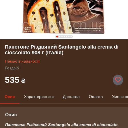
Панетоне Різдвяний Santangelo alla crema di
cioccolato 908 г (Італія)
Немає в наявності
Роздріб
535
₴
Опис
Характеристики
Доставка
Оплата
Умови п
Опис
Панетоне Різдвяний Santangelo alla crema di cicocolato