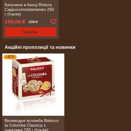
Капучино в банці Ristora
Cappuccinoistantaneo 250
г (Італія)
199,68
₴
208 ₴
Купити
Акційні пропозиції та новинки
–40%
Великодня коломба Balocco
la Colomba Classica з
цукатами 700 г (Італія)