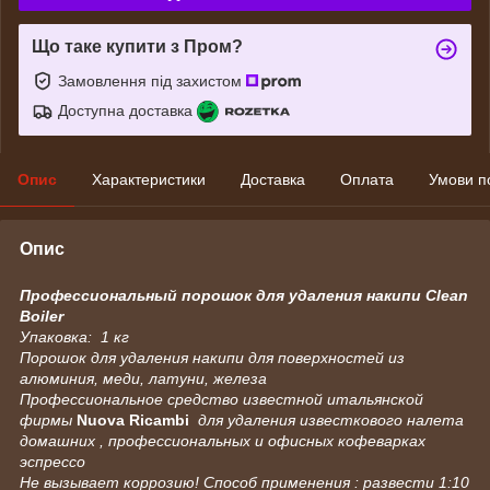
Що таке купити з Пром?
Замовлення під захистом
Доступна доставка
Опис
Характеристики
Доставка
Оплата
Умови п
Опис
Профессиональный порошок для удаления накипи Clean
Boiler
Упаковка: 1 кг
Порошок для удаления накипи для поверхностей из
алюминия, меди, латуни, железа
Профессиональное средство известной итальянской
фирмы
Nuova Ricambi
для удаления известкового налета
домашних , профессиональных и офисных кофеварках
эспрессо
Не вызывает коррозию! Способ применения : развести 1:10