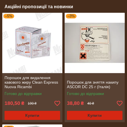
Акційні пропозиції та новинки
–5%
–3%
Порошок для видалення
кавового жиру Clean Express
Порошок для зняття накипу
Nuova Ricambi
ASCOR DC 25 г (Італія)
Готово до відправки
Готово до відправки
180,50
38,80
₴
₴
190 ₴
40 ₴
Купити
Купити