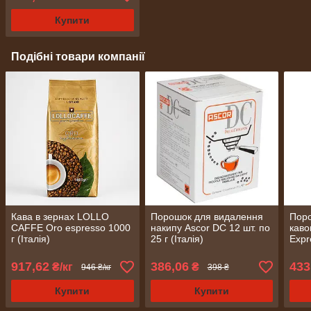
Купити
Подібні товари компанії
Кава в зернах LOLLO
Порошок для видалення
Пор
CAFFE Oro espresso 1000
накипу Ascor DC 12 шт. по
каво
г (Італія)
25 г (Італія)
Expr
1000
917,62
386,06
433
₴/кг
₴
946 ₴/кг
398 ₴
Купити
Купити