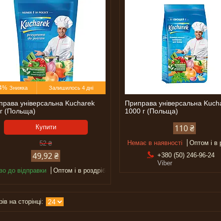
4%
Залишилось 4 дні
права універсальна Kucharek
Приправа універсальна Kuch
 г (Польща)
1000 г (Польща)
110 ₴
Купити
Немає в наявності
Оптом і в 
52 ₴
49,92 ₴
+380 (50) 246-96-24
Viber
во до відправки
Оптом і в роздріб