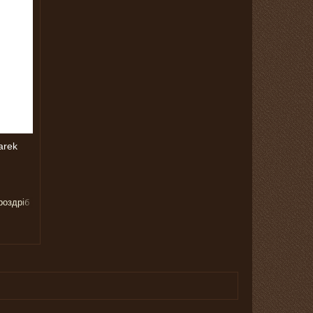
arek
роздріб